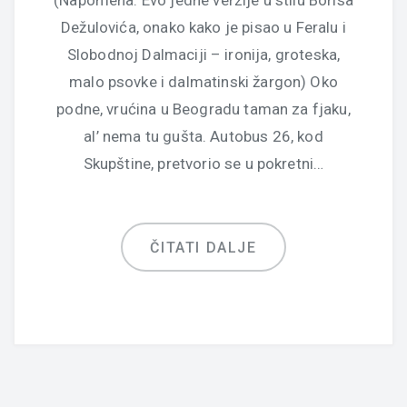
(Napomena: Evo jedne verzije u stilu Borisa
Dežulovića, onako kako je pisao u Feralu i
Slobodnoj Dalmaciji – ironija, groteska,
malo psovke i dalmatinski žargon) Oko
podne, vrućina u Beogradu taman za fjaku,
al’ nema tu gušta. Autobus 26, kod
Skupštine, pretvorio se u pokretni…
ČITATI DALJE