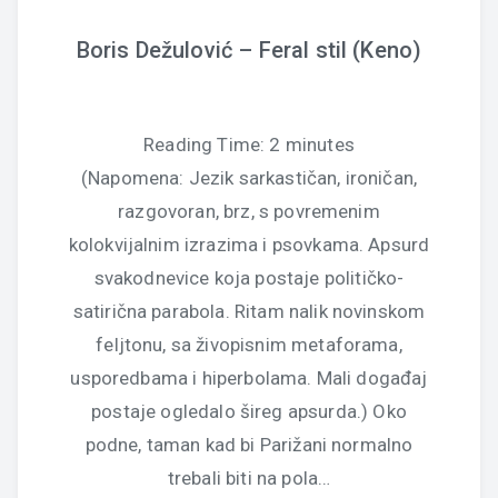
Boris Dežulović – Feral stil (Keno)
Reading Time:
2
minutes
(Napomena: Jezik sarkastičan, ironičan,
razgovoran, brz, s povremenim
kolokvijalnim izrazima i psovkama. Apsurd
svakodnevice koja postaje političko-
satirična parabola. Ritam nalik novinskom
feljtonu, sa živopisnim metaforama,
usporedbama i hiperbolama. Mali događaj
postaje ogledalo šireg apsurda.) Oko
podne, taman kad bi Parižani normalno
trebali biti na pola…