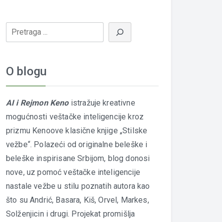
O blogu
AI i Rejmon Keno
istražuje kreativne
mogućnosti veštačke inteligencije kroz
prizmu Kenoove klasične knjige „Stilske
vežbe“. Polazeći od originalne beleške i
beleške inspirisane Srbijom, blog donosi
nove, uz pomoć veštačke inteligencije
nastale vežbe u stilu poznatih autora kao
što su Andrić, Basara, Kiš, Orvel, Markes,
Solženjicin i drugi. Projekat promišlja