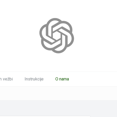
h vežbi
Instrukcije
O nama