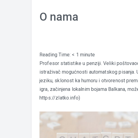
O nama
Reading Time:
< 1
minute
Profesor statistike u penziji. Veliki poštov
istraživač mogućnosti automatskog pisanja. 
jeziku, sklonost ka humoru i otvorenost pre
igra, začinjena lokalnim bojama Balkana, može 
https://zlatko.info
)