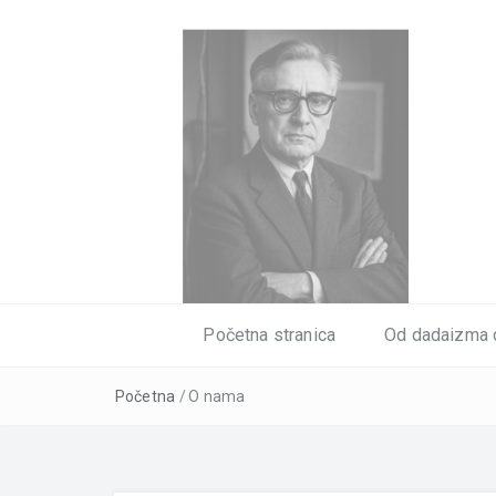
Početna stranica
Od dadaizma 
Početna
/
O nama