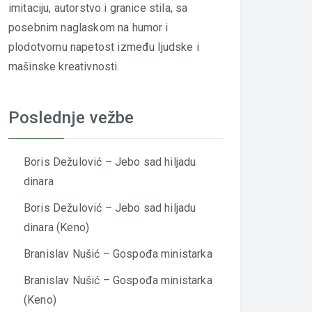
imitaciju, autorstvo i granice stila, sa
posebnim naglaskom na humor i
plodotvornu napetost između ljudske i
mašinske kreativnosti.
Poslednje vežbe
Boris Dežulović – Jebo sad hiljadu
dinara
Boris Dežulović – Jebo sad hiljadu
dinara (Keno)
Branislav Nušić – Gospođa ministarka
Branislav Nušić – Gospođa ministarka
(Keno)