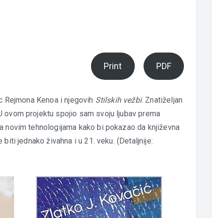
Print
PDF
aoc Rejmona Kenoa i njegovih
Stilskih vežbi
. Znatiželjan
U ovom projektu spojio sam svoju ljubav prema
ma novim tehnologijama kako bi pokazao da književna
biti jednako živahna i u 21. veku. (Detaljnije: