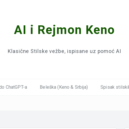
AI i Rejmon Keno
Klasične Stilske vežbe, ispisane uz pomoć AI
do ChatGPT-a
Beleška (Keno & Srbija)
Spisak stilski