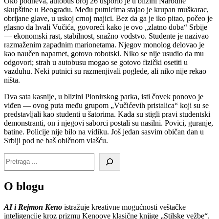
Oko podneva, autobus broj 26 usporio je u blizini Narodne
skupštine u Beogradu. Među putnicima stajao je krupan muškarac,
obrijane glave, u uskoj crnoj majici. Bez da ga je iko pitao, počeo je
glasno da hvali Vučića, govoreći kako je ovo „zlatno doba“ Srbije
— ekonomski rast, stabilnost, snažno vođstvo. Studente je nazivao
razmaženim zapadnim marionetama. Njegov monolog delovao je
kao naučen napamet, gotovo robotski. Niko se nije usudio da mu
odgovori; strah u autobusu mogao se gotovo fizički osetiti u
vazduhu. Neki putnici su razmenjivali poglede, ali niko nije rekao
ništa.
Dva sata kasnije, u blizini Pionirskog parka, isti čovek ponovo je
viđen — ovog puta među grupom „Vučićevih pristalica“ koji su se
predstavljali kao studenti u šatorima. Kada su stigli pravi studentski
demonstranti, on i njegovi saborci postali su nasilni. Povici, guranje,
batine. Policije nije bilo na vidiku. Još jedan sasvim običan dan u
Srbiji pod ne baš običnom vlašću.
O blogu
AI i Rejmon Keno
istražuje kreativne mogućnosti veštačke
inteligencije kroz prizmu Kenoove klasične knjige „Stilske vežbe“.