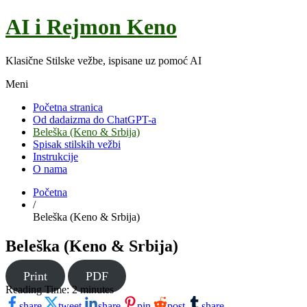
AI i Rejmon Keno
Klasične Stilske vežbe, ispisane uz pomoć AI
Meni
Početna stranica
Od dadaizma do ChatGPT-a
Beleška (Keno & Srbija)
Spisak stilskih vežbi
Instrukcije
O nama
Početna
/
Beleška (Keno & Srbija)
Beleška (Keno & Srbija)
Print
PDF
Reading Time:
2
minutes
share
tweet
share
pin
post
share