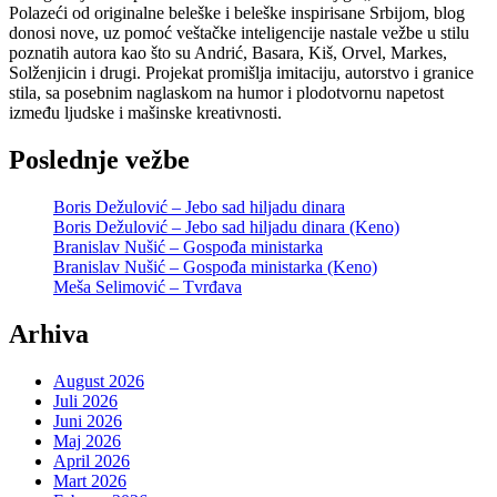
Polazeći od originalne beleške i beleške inspirisane Srbijom, blog
donosi nove, uz pomoć veštačke inteligencije nastale vežbe u stilu
poznatih autora kao što su Andrić, Basara, Kiš, Orvel, Markes,
Solženjicin i drugi. Projekat promišlja imitaciju, autorstvo i granice
stila, sa posebnim naglaskom na humor i plodotvornu napetost
između ljudske i mašinske kreativnosti.
Poslednje vežbe
Boris Dežulović – Jebo sad hiljadu dinara
Boris Dežulović – Jebo sad hiljadu dinara (Keno)
Branislav Nušić – Gospođa ministarka
Branislav Nušić – Gospođa ministarka (Keno)
Meša Selimović – Tvrđava
Arhiva
August 2026
Juli 2026
Juni 2026
Maj 2026
April 2026
Mart 2026