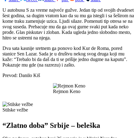
U autobusu S za vreme najveće gužve. Jedan tip od svojih dvadeset
šest godina, sa dugim vratom kao da su mu ga istegli i sa šeširom na
kome traku zamenjuje uzica. Ljudi silaze. Pomenuti tip otresa se na
svog suseda. Prebacuje mu da ga ovaj gurne svaki put kada neko
prođe. Glas piskutav i zloban. Kada ugleda jedno slobodno mesto,
hitro se ustremi na njega.
Dva sata kasnije sretnem ga ponovo kod Kur de Roma, pored
stanice Sen Lazar. Sada je u društvu nekog svog druga koji mu
kaže: “Trebalo bi da daš da ti se prišije jedno dugme na kaputu”.
Pokazuje mu gde (na razrezu) i zašto.
Prevod: Danilo Kiš
Rejmon Keno
Stilske vežbe
“Zlatno doba” Srbije – beleška