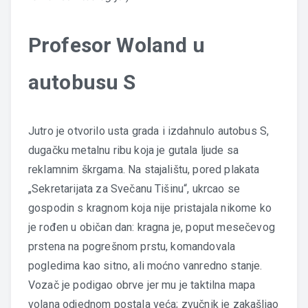
Profesor Woland u
autobusu S
Jutro je otvorilo usta grada i izdahnulo autobus S,
dugačku metalnu ribu koja je gutala ljude sa
reklamnim škrgama. Na stajalištu, pored plakata
„Sekretarijata za Svečanu Tišinu“, ukrcao se
gospodin s kragnom koja nije pristajala nikome ko
je rođen u običan dan: kragna je, poput mesečevog
prstena na pogrešnom prstu, komandovala
pogledima kao sitno, ali moćno vanredno stanje.
Vozač je podigao obrve jer mu je taktilna mapa
volana odjednom postala veća; zvučnik je zakašljao