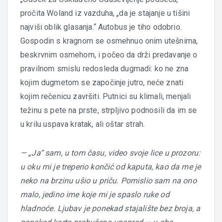
pročita Woland iz vazduha, „da je stajanje u tišini
najviši oblik glasanja.“ Autobus je tiho odobrio.
Gospodin s kragnom se osmehnuo onim utešnima,
beskrvnim osmehom, i počeo da drži predavanje o
pravilnom smislu redosleda dugmadi: ko ne zna
kojim dugmetom se započinje jutro, neće znati
kojim rečenicu završiti. Putnici su klimali, menjali
težinu s pete na prste, strpljivo podnosili da im se
u krilu uspava kratak, ali oštar strah.
— „Ja“ sam, u tom času, video svoje lice u prozoru:
u oku mi je treperio končić od kaputa, kao da me je
neko na brzinu ušio u priču. Pomislio sam na ono
malo, jedino ime koje mi je spaslo ruke od
hladnoće. Ljubav je ponekad stajalište bez broja, a