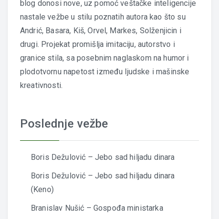
blog donosi nove, uz pomoć veštačke inteligencije
nastale vežbe u stilu poznatih autora kao što su
Andrić, Basara, Kiš, Orvel, Markes, Solženjicin i
drugi. Projekat promišlja imitaciju, autorstvo i
granice stila, sa posebnim naglaskom na humor i
plodotvornu napetost između ljudske i mašinske
kreativnosti.
Poslednje vežbe
Boris Dežulović – Jebo sad hiljadu dinara
Boris Dežulović – Jebo sad hiljadu dinara
(Keno)
Branislav Nušić – Gospođa ministarka