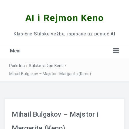
AI i Rejmon Keno
Klasične Stilske vežbe, ispisane uz pomoć AI
Meni
Početna
/
Stilske vežbe Keno
/
Mihail Bulgakov – Majstor i Margarita (Keno)
Mihail Bulgakov – Majstor i
Margarita (Keno)