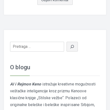
O blogu
AI i Rejmon Keno
istražuje kreativne mogućnosti
veštačke inteligencije kroz prizmu Kenoove
klasične knjige „Stilske vežbe“. Polazeći od
originalne beleške i beleške inspirisane Srbijom,