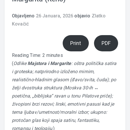
Objavljeno
26 Januara, 2026
objavio
Zlatko
Kovačić
Print
PDF
Reading Time:
2
minutes
(
Odlike
Majstora i Margarite
: oštra politička satira
i groteska; natprirodno izloženo mirnim,
realistično-hladnim glasom (đavo/svita, čuda); po
želji dvostruka struktura (Moskva 30-ih ↔
poetična, „biblijska“ ravan u tonu Pilatove priče);
živopisni brzi rezovi; lirski, emotivni pasusi kad je
tema ljubav/umetnost/moralni izbor; ukupno:
protočan glas koji spaja satiru, fantastiku,
romansu i teologiju
.)