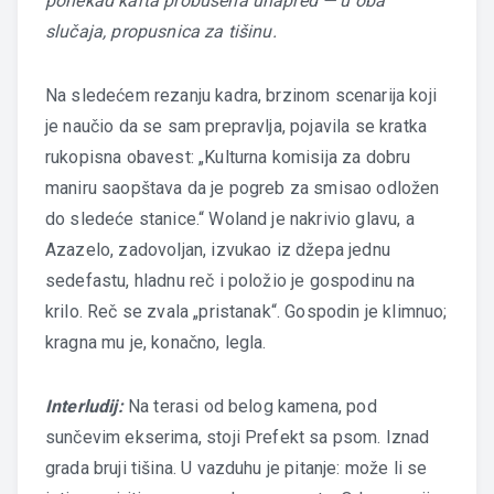
ponekad karta probušena unapred — u oba
slučaja, propusnica za tišinu.
Na sledećem rezanju kadra, brzinom scenarija koji
je naučio da se sam prepravlja, pojavila se kratka
rukopisna obavest: „Kulturna komisija za dobru
maniru saopštava da je pogreb za smisao odložen
do sledeće stanice.“ Woland je nakrivio glavu, a
Azazelo, zadovoljan, izvukao iz džepa jednu
sedefastu, hladnu reč i položio je gospodinu na
krilo. Reč se zvala „pristanak“. Gospodin je klimnuo;
kragna mu je, konačno, legla.
Interludij:
Na terasi od belog kamena, pod
sunčevim ekserima, stoji Prefekt sa psom. Iznad
grada bruji tišina. U vazduhu je pitanje: može li se