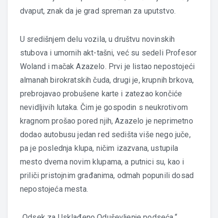
dvaput, znak da je grad spreman za uputstvo.
U središnjem delu vozila, u društvu novinskih
stubova i umornih akt-tašni, već su sedeli Profesor
Woland i mačak Azazelo. Prvi je listao nepostojeći
almanah birokratskih čuda, drugi je, krupnih brkova,
prebrojavao probušene karte i zatezao končiće
nevidljivih lutaka. Čim je gospodin s neukrotivom
kragnom prošao pored njih, Azazelo je neprimetno
dodao autobusu jedan red sedišta više nego juče,
pa je poslednja klupa, ničim izazvana, ustupila
mesto dvema novim klupama, a putnici su, kao i
priliči pristojnim građanima, odmah popunili dosad
nepostojeća mesta.
„Odsek za Usklađeno Oduševljenje podseća,“