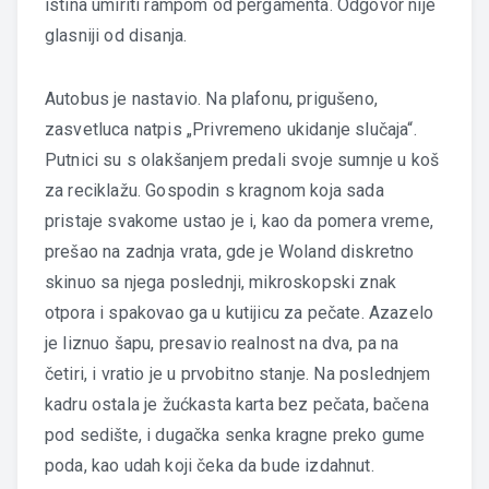
istina umiriti rampom od pergamenta. Odgovor nije
glasniji od disanja.
Autobus je nastavio. Na plafonu, prigušeno,
zasvetluca natpis „Privremeno ukidanje slučaja“.
Putnici su s olakšanjem predali svoje sumnje u koš
za reciklažu. Gospodin s kragnom koja sada
pristaje svakome ustao je i, kao da pomera vreme,
prešao na zadnja vrata, gde je Woland diskretno
skinuo sa njega poslednji, mikroskopski znak
otpora i spakovao ga u kutijicu za pečate. Azazelo
je liznuo šapu, presavio realnost na dva, pa na
četiri, i vratio je u prvobitno stanje. Na poslednjem
kadru ostala je žućkasta karta bez pečata, bačena
pod sedište, i dugačka senka kragne preko gume
poda, kao udah koji čeka da bude izdahnut.