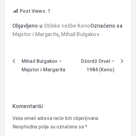
Post Views:
1
Objavljeno u
Stilske vežbe Keno
Označeno sa
Majstor i Margarita
,
Mihail Bulgakov
Mihail Bulgakov –
Džordž Orvel –
Navigacija
Majstor i Margarita
1984 (Keno)
članaka
Komentariši
Vaša email adresa neće biti objavljivana.
Neophodna polja su označena sa
*