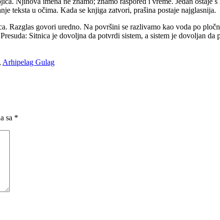
e trojica. Njihova imena ne znamo; znamo raspored i vreme. Jedan ostaje s
e teksta u očima. Kada se knjiga zatvori, prašina postaje najglasnija.
anica. Razglas govori uredno. Na površini se razlivamo kao voda po plo
Presuda: Sitnica je dovoljna da potvrdi sistem, a sistem je dovoljan da p
,
Arhipelag Gulag
na sa
*