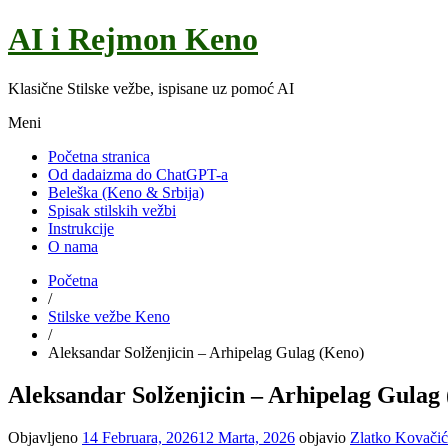
AI i Rejmon Keno
Klasične Stilske vežbe, ispisane uz pomoć AI
Meni
Početna stranica
Od dadaizma do ChatGPT-a
Beleška (Keno & Srbija)
Spisak stilskih vežbi
Instrukcije
O nama
Početna
/
Stilske vežbe Keno
/
Aleksandar Solženjicin – Arhipelag Gulag (Keno)
Aleksandar Solženjicin – Arhipelag Gulag
Objavljeno
14 Februara, 2026
12 Marta, 2026
objavio
Zlatko Kovačić