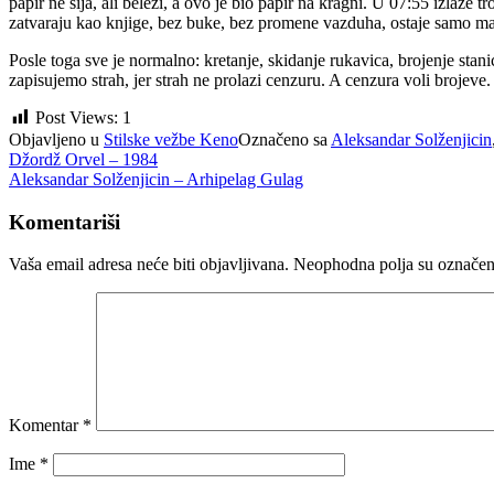
papir ne sija, ali beleži, a ovo je bio papir na kragni. U 07:55 izlaz
zatvaraju kao knjige, bez buke, bez promene vazduha, ostaje samo manj
Posle toga sve je normalno: kretanje, skidanje rukavica, brojenje st
zapisujemo strah, jer strah ne prolazi cenzuru. A cenzura voli brojeve. 
Post Views:
1
Objavljeno u
Stilske vežbe Keno
Označeno sa
Aleksandar Solženjicin
Navigacija
Džordž Orvel – 1984
Aleksandar Solženjicin – Arhipelag Gulag
članaka
Komentariši
Vaša email adresa neće biti objavljivana.
Neophodna polja su označe
Komentar
*
Ime
*