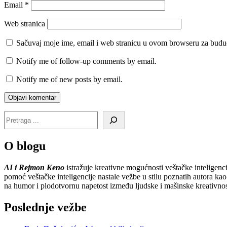
Email
*
Web stranica
Sačuvaj moje ime, email i web stranicu u ovom browseru za budu
Notify me of follow-up comments by email.
Notify me of new posts by email.
O blogu
AI i Rejmon Keno
istražuje kreativne mogućnosti veštačke inteligenc
pomoć veštačke inteligencije nastale vežbe u stilu poznatih autora kao 
na humor i plodotvornu napetost između ljudske i mašinske kreativnos
Poslednje vežbe