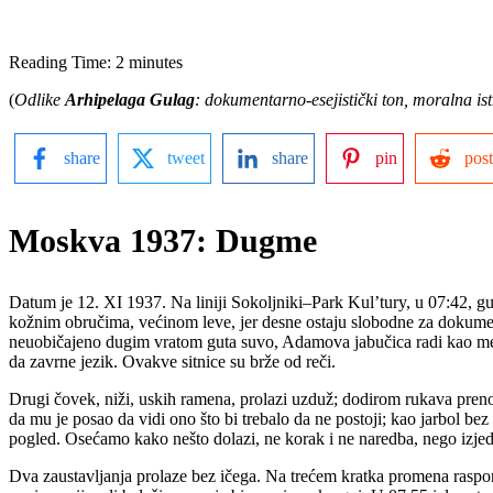
Reading Time:
2
minutes
(
Odlike
Arhipelaga Gulag
: dokumentarno-esejistički ton, moralna ist
share
tweet
share
pin
post
Moskva 1937: Dugme
Datum je 12. XI 1937. Na liniji Sokoljniki–Park Kul’tury, u 07:42, gu
kožnim obručima, većinom leve, jer desne ostaju slobodne za dokumente 
neuobičajeno dugim vratom guta suvo, Adamova jabučica radi kao m
da zavrne jezik. Ovakve sitnice su brže od reči.
Drugi čovek, niži, uskih ramena, prolazi uzduž; dodirom rukava preno
da mu je posao da vidi ono što bi trebalo da ne postoji; kao jarbol be
pogled. Osećamo kako nešto dolazi, ne korak i ne naredba, nego izjedn
Dva zaustavljanja prolaze bez ičega. Na trećem kratka promena raspore