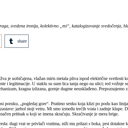
raga, svedena ironija, kolektivno „mi“, katalogizovanje svedočenja, hlad
share
žva je uobičajena, vlažan miris metala pliva ispod električne svetlosti
i legitimacije. U staklu su nam lica tanja nego na ulici; red vožnje se
ehanizam, kragna izlizana, gornje dugme neusklađeno. Prepoznajemo 
si poruku, „pogledaj gore“. Pratimo senku koja klizi po podu kao linij
z zastave: jarbol stoji vetru. Mi smo između trećih vrata i zadnje klupe.
ačen pritisak u koji se imena skraćuju. Skraćivanje je mera brige.
da: dugi vrat se privlači vratima, niži mu prilazi s boka, prst dotakn