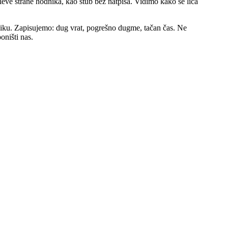
 leve strane hodnika, kao stub bez natpisa. Vidimo kako se lica
čniku. Zapisujemo: dug vrat, pogrešno dugme, tačan čas. Ne
oništi nas.