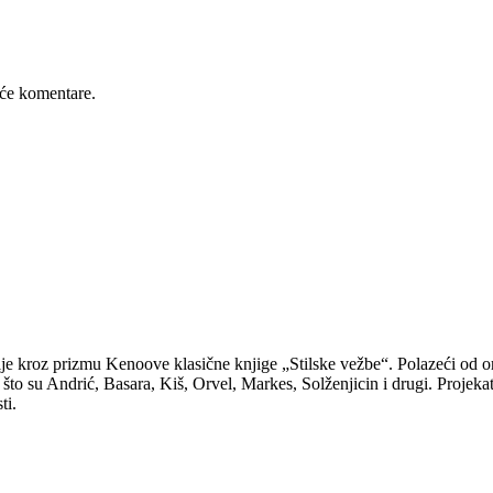
će komentare.
ije kroz prizmu Kenoove klasične knjige „Stilske vežbe“. Polazeći od or
što su Andrić, Basara, Kiš, Orvel, Markes, Solženjicin i drugi. Projekat
ti.