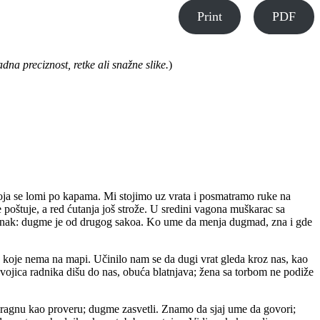
Print
PDF
na preciznost, retke ali snažne slike.
)
 koja se lomi po kapama. Mi stojimo uz vrata i posmatramo ruke na
 poštuje, a red ćutanja još strože. U sredini vagona muškarac sa
znak: dugme je od drugog sakoa. Ko ume da menja dugmad, zna i gde
a koje nema na mapi. Učinilo nam se da dugi vrat gleda kroz nas, kao
 Dvojica radnika dišu do nas, obuća blatnjava; žena sa torbom ne podiže
e kragnu kao proveru; dugme zasvetli. Znamo da sjaj ume da govori;