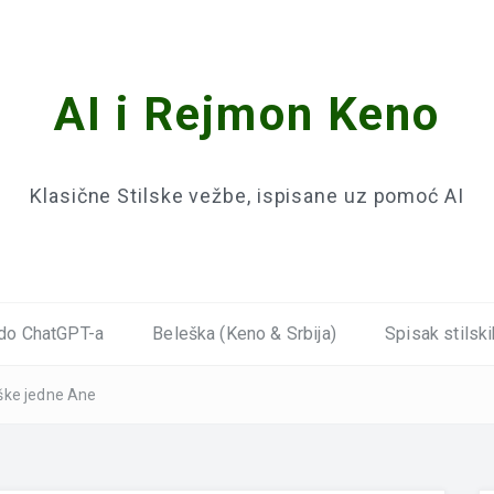
AI i Rejmon Keno
Klasične Stilske vežbe, ispisane uz pomoć AI
do ChatGPT-a
Beleška (Keno & Srbija)
Spisak stilski
ške jedne Ane