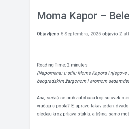
Moma Kapor – Bele
Objavljeno
5 Septembra, 2025
objavio
Zlat
Reading Time:
2
minutes
(Napomena: u stilu Mome Kapora i njegove „Be
beogradskim žargonom i aromom sedamdese
Ana, sećaš se onih autobusa koji su uvek miris
vraćaju s posla? E, upravo takav jedan, dvad
gledaju kroz prljava stakla, a tišina, samo mo