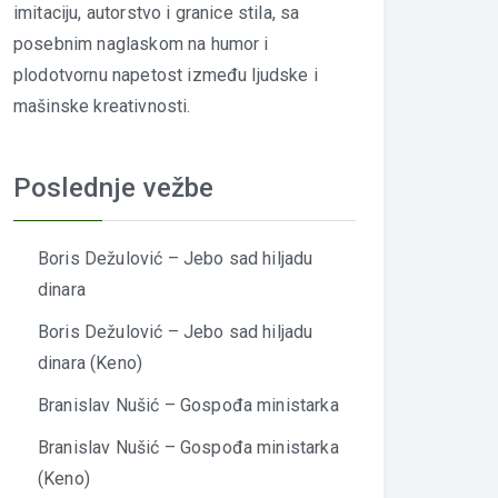
imitaciju, autorstvo i granice stila, sa
posebnim naglaskom na humor i
plodotvornu napetost između ljudske i
mašinske kreativnosti.
Poslednje vežbe
Boris Dežulović – Jebo sad hiljadu
dinara
Boris Dežulović – Jebo sad hiljadu
dinara (Keno)
Branislav Nušić – Gospođa ministarka
Branislav Nušić – Gospođa ministarka
(Keno)