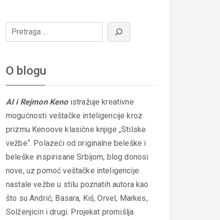
O blogu
AI i Rejmon Keno
istražuje kreativne
mogućnosti veštačke inteligencije kroz
prizmu Kenoove klasične knjige „Stilske
vežbe“. Polazeći od originalne beleške i
beleške inspirisane Srbijom, blog donosi
nove, uz pomoć veštačke inteligencije
nastale vežbe u stilu poznatih autora kao
što su Andrić, Basara, Kiš, Orvel, Markes,
Solženjicin i drugi. Projekat promišlja