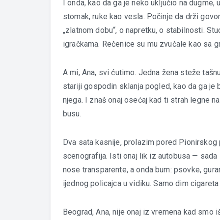
I onda, kao da ga je neko uključio na dugme, u
stomak, ruke kao vesla. Počinje da drži govor,
„zlatnom dobu“, o napretku, o stabilnosti. S
igračkama. Rečenice su mu zvučale kao sa gra
A mi, Ana, svi ćutimo. Jedna žena steže tašnu u
stariji gospodin sklanja pogled, kao da ga je
njega. I znaš onaj osećaj kad ti strah legne na
busu.
Dva sata kasnije, prolazim pored Pionirskog 
scenografija. Isti onaj lik iz autobusa — sad
nose transparente, a onda bum: psovke, guran
ijednog policajca u vidiku. Samo dim cigareta
Beograd, Ana, nije onaj iz vremena kad smo iš