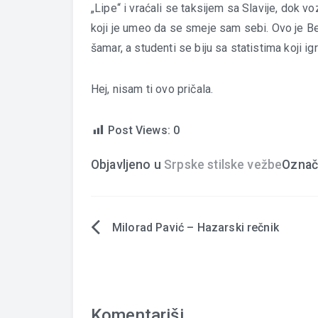
„Lipe“ i vraćali se taksijem sa Slavije, dok v
koji je umeo da se smeje sam sebi. Ovo je B
šamar, a studenti se biju sa statistima koji igr
Hej, nisam ti ovo pričala.
Post Views:
0
Objavljeno u
Srpske stilske vežbe
Označ
Milorad Pavić – Hazarski rečnik
Navigacija
članaka
Komentariši