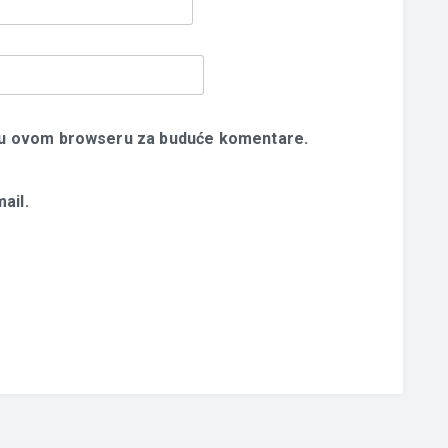
u u ovom browseru za buduće komentare.
ail.