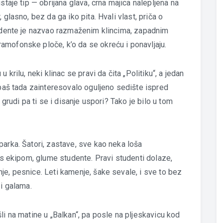
staje tip — obrijana glava, crna majica nalepljena na
 glasno, bez da ga iko pita. Hvali vlast, priča o
tudente je nazvao razmaženim klincima, zapadnim
mofonske ploče, k’o da se okreću i ponavljaju.
 krilu, neki klinac se pravi da čita „Politiku“, a jedan
 baš tada zainteresovalo oguljeno sedište ispred
 grudi pa ti se i disanje uspori? Tako je bilo u tom
parka. Šatori, zastave, sve kao neka loša
a s ekipom, glume studente. Pravi studenti dolaze,
je, pesnice. Leti kamenje, šake sevale, i sve to bez
 i galama.
li na matine u „Balkan“, pa posle na pljeskavicu kod