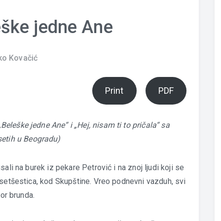
ške jedne Ane
ko Kovačić
Print
PDF
leške jedne Ane“ i „Hej, nisam ti to pričala“ sa
tih u Beogradu)
ali na burek iz pekare Petrović i na znoj ljudi koji se
esetšestica, kod Skupštine. Vreo podnevni vazduh, svi
tor brunda.