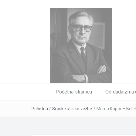
Početna stranica
Od dadaizma 
Početna
/
Srpske stilske vežbe
/
Moma Kapor – Bele