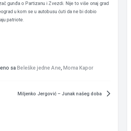
ozač gunđa o Partizanu i Zvezdi. Nije to više onaj grad
eograd u kom se u autobusu ćuti da ne bi dobio
aju patriote.
eno sa
Beleške jedne Ane
,
Moma Kapor
Miljenko Jergović – Junak našeg doba