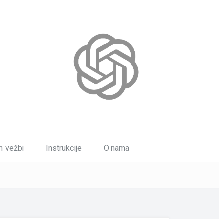
h vežbi
Instrukcije
O nama