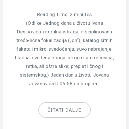
Reading Time:
2
minutes
(Odlike Jednog dana u životu Ivana
Denisoviča: moralna istraga; disciplinovana
treće-lična fokalizacija („on“); katalog sitnih
fakata i mikro-svedočenja; suvo nabrajanje;
hladna, svedena ironija; strog ritam rečenica;
retke, ali oštre slike; preplet ličnog i
sistemskog.) Jedan dan u životu Jovana
Jovanovića U 06:58 on stoji na…
ČITATI DALJE