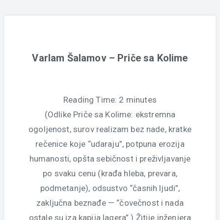
Varlam Šalamov – Priče sa Kolime
Reading Time:
2
minutes
(Odlike Priče sa Kolime: ekstremna
ogoljenost, surov realizam bez nade, kratke
rečenice koje “udaraju”, potpuna erozija
humanosti, opšta sebičnost i preživljavanje
po svaku cenu (krađa hleba, prevara,
podmetanje), odsustvo “časnih ljudi”,
zaključna beznađe — “čovečnost i nada
ostale su iza kapija lagera”.) Žitije inženjera