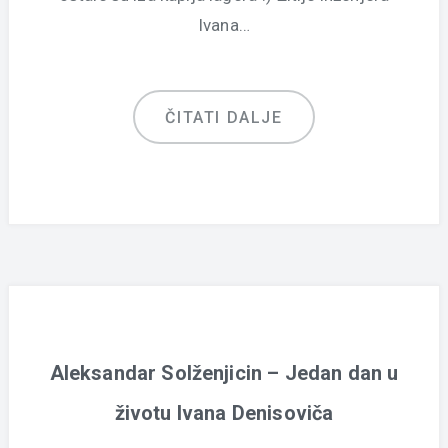
Ivana…
ČITATI DALJE
Aleksandar Solženjicin – Jedan dan u
životu Ivana Denisoviča