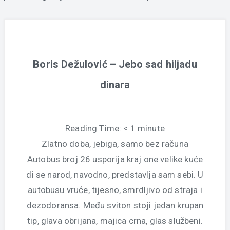
Boris Dežulović – Jebo sad hiljadu
dinara
Reading Time:
< 1
minute
Zlatno doba, jebiga, samo bez računa
Autobus broj 26 usporija kraj one velike kuće
di se narod, navodno, predstavlja sam sebi. U
autobusu vruće, tijesno, smrdljivo od straja i
dezodoransa. Među sviton stoji jedan krupan
tip, glava obrijana, majica crna, glas službeni.