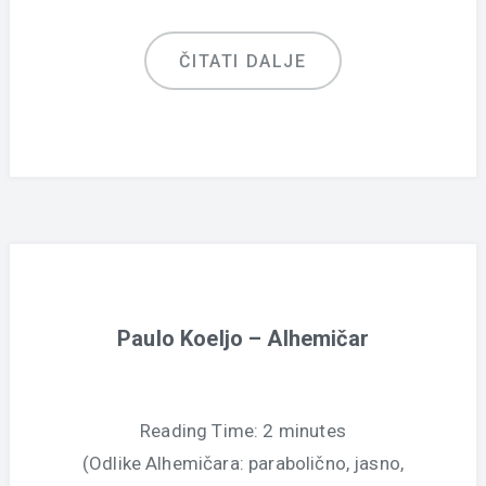
ČITATI DALJE
Paulo Koeljo – Alhemičar
Reading Time:
2
minutes
(Odlike Alhemičara: parabolično, jasno,