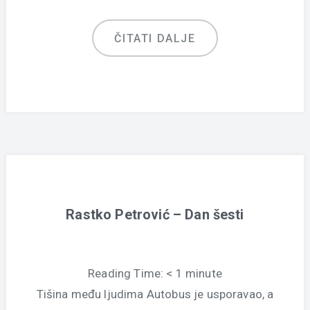
ČITATI DALJE
Rastko Petrović – Dan šesti
Reading Time:
< 1
minute
Tišina među ljudima Autobus je usporavao, a