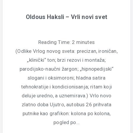
Oldous Haksli – Vrli novi svet
Reading Time:
2
minutes
(Odlike Vrlog novog sveta: precizan, ironičan,
„klinički“ ton; brzi rezovi i montaža;
parodijsko-naučni žargon; „hipnopedijski“
slogani i oksimoroni; hladna satira
tehnokratije i kondicionisanja; ritam koji
deluje uredno, a uznemirava.) Vrlo novo
zlatno doba Ujutro, autobus 26 prihvata
putnike kao grafikon: kolona po kolona,
pogled po…