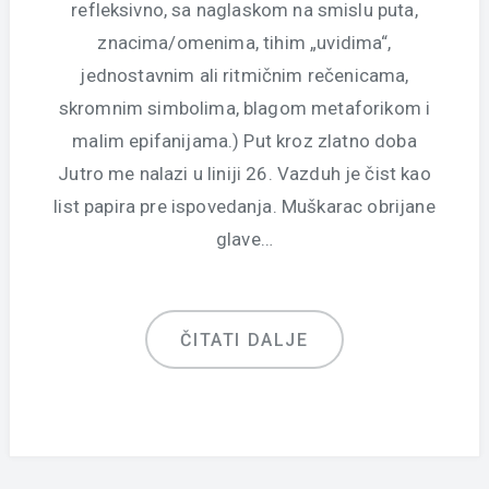
refleksivno, sa naglaskom na smislu puta,
znacima/omenima, tihim „uvidima“,
jednostavnim ali ritmičnim rečenicama,
skromnim simbolima, blagom metaforikom i
malim epifanijama.) Put kroz zlatno doba
Jutro me nalazi u liniji 26. Vazduh je čist kao
list papira pre ispovedanja. Muškarac obrijane
glave…
ČITATI DALJE