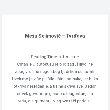
Meša Selimović – Tvrđava
Reading Time:
< 1
minute
Ćutanje U autobusu je bilo zagušljivo, ne
zbog vrućine nego zbog ljudi koji su ćutali.
Uvek me je više plašila tišina od buke, jer buka
otkriva neslaganje, a tišina skriva sve. Jedan
čovek govorio je glasno o blagostanju, o
redu, o sigurnosti. Njegove reči padale…