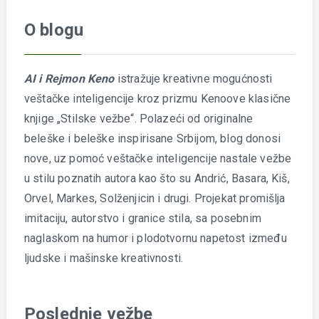
O blogu
AI i Rejmon Keno
istražuje kreativne mogućnosti
veštačke inteligencije kroz prizmu Kenoove klasične
knjige „Stilske vežbe“. Polazeći od originalne
beleške i beleške inspirisane Srbijom, blog donosi
nove, uz pomoć veštačke inteligencije nastale vežbe
u stilu poznatih autora kao što su Andrić, Basara, Kiš,
Orvel, Markes, Solženjicin i drugi. Projekat promišlja
imitaciju, autorstvo i granice stila, sa posebnim
naglaskom na humor i plodotvornu napetost između
ljudske i mašinske kreativnosti.
Poslednje vežbe