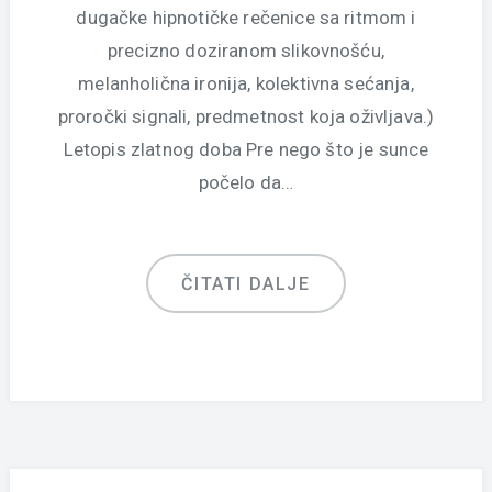
dugačke hipnotičke rečenice sa ritmom i
precizno doziranom slikovnošću,
melanholična ironija, kolektivna sećanja,
proročki signali, predmetnost koja oživljava.)
Letopis zlatnog doba Pre nego što je sunce
počelo da…
ČITATI DALJE