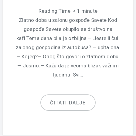
Reading Time:
< 1
minute
Zlatno doba u salonu gospođe Savete Kod
gospođe Savete okupilo se društvo na
kafi.Tema dana bila je ozbiljna.— Jeste li čuli
za onog gospodina iz autobusa? — upita ona.
— Kojeg?— Onog što govori o zlatnom dobu.
— Jesmo.— Kažu da je veoma blizak važnim
ljudima. Svi…
ČITATI DALJE