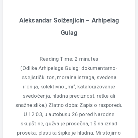
Aleksandar Solženjicin – Arhipelag
Gulag
Reading Time:
2
minutes
(Odlike Arhipelaga Gulag: dokumentarno-
esejistički ton, moralna istraga, svedena
ironija, kolektivno „mi“, katalogizovanje
svedočenja, hladna preciznost, retke ali
snažne slike.) Zlatno doba: Zapis o rasporedu
U 12:03, u autobusu 26 pored Narodne
skupštine, gužva je prosečna, tišina iznad
proseka; plastika šipke je hladna. Mi stojimo