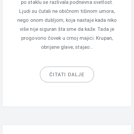
po staklu se razlivala podnevna svetlost.
Ljudi su ćutali ne običnom tišinom umora,
nego onom dubljom, koja nastaje kada niko
više nije siguran šta sme da kaže. Tada je
progovorio čovek u crnoj majici. Krupan,
obrijane glave, stajao…
ČITATI DALJE