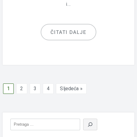
i…
ČITATI DALJE
1
2
3
4
Sljedeća »