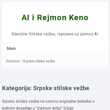
AI i Rejmon Keno
Klasične Stilske vežbe, ispisane uz pomoć AI
Meni
Početna
/
Srpske stilske vežbe
Kategorija:
Srpske stilske vežbe
Srpske stilske vežbe na osnovu originalne beleške o
jednom događaju u “zlatnom dobu” Srbije