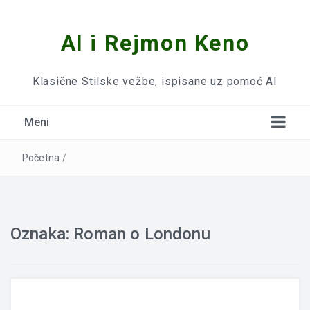
AI i Rejmon Keno
Klasične Stilske vežbe, ispisane uz pomoć AI
Meni
Početna
/
Oznaka:
Roman o Londonu