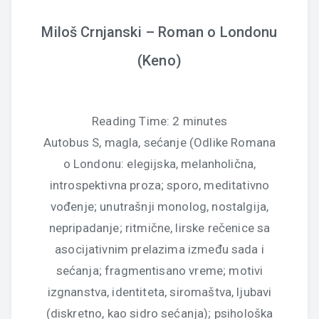
Miloš Crnjanski – Roman o Londonu
(Keno)
Reading Time:
2
minutes
Autobus S, magla, sećanje (Odlike Romana
o Londonu: elegijska, melanholična,
introspektivna proza; sporo, meditativno
vođenje; unutrašnji monolog, nostalgija,
nepripadanje; ritmične, lirske rečenice sa
asocijativnim prelazima između sada i
sećanja; fragmentisano vreme; motivi
izgnanstva, identiteta, siromaštva, ljubavi
(diskretno, kao sidro sećanja); psihološka