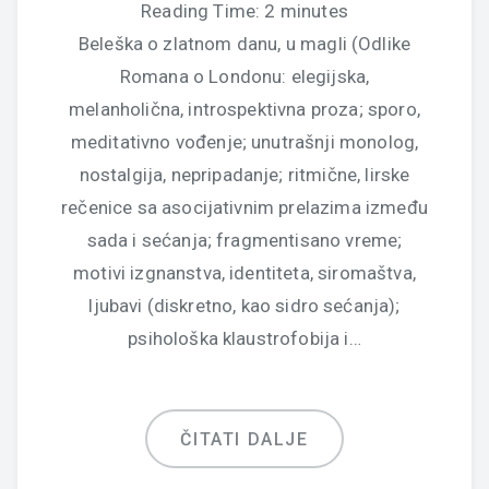
Reading Time:
2
minutes
Beleška o zlatnom danu, u magli (Odlike
Romana o Londonu: elegijska,
melanholična, introspektivna proza; sporo,
meditativno vođenje; unutrašnji monolog,
nostalgija, nepripadanje; ritmične, lirske
rečenice sa asocijativnim prelazima između
sada i sećanja; fragmentisano vreme;
motivi izgnanstva, identiteta, siromaštva,
ljubavi (diskretno, kao sidro sećanja);
psihološka klaustrofobija i…
ČITATI DALJE