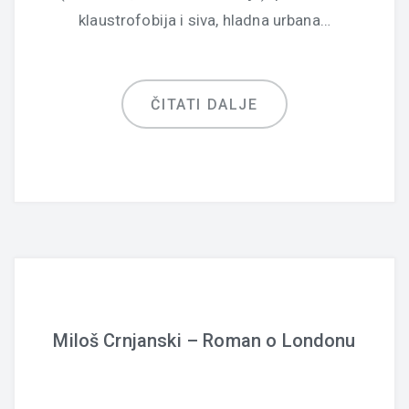
klaustrofobija i siva, hladna urbana…
ČITATI DALJE
Miloš Crnjanski – Roman o Londonu