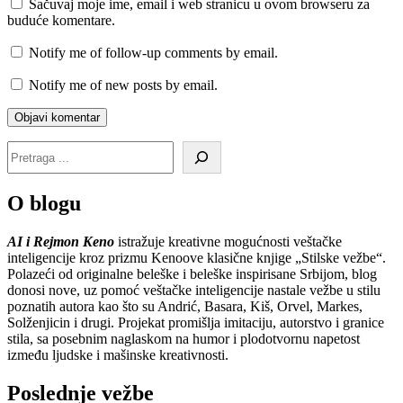
Sačuvaj moje ime, email i web stranicu u ovom browseru za
buduće komentare.
Notify me of follow-up comments by email.
Notify me of new posts by email.
O blogu
AI i Rejmon Keno
istražuje kreativne mogućnosti veštačke
inteligencije kroz prizmu Kenoove klasične knjige „Stilske vežbe“.
Polazeći od originalne beleške i beleške inspirisane Srbijom, blog
donosi nove, uz pomoć veštačke inteligencije nastale vežbe u stilu
poznatih autora kao što su Andrić, Basara, Kiš, Orvel, Markes,
Solženjicin i drugi. Projekat promišlja imitaciju, autorstvo i granice
stila, sa posebnim naglaskom na humor i plodotvornu napetost
između ljudske i mašinske kreativnosti.
Poslednje vežbe