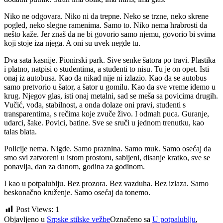
Niko ne odgovara. Niko ni da trepne. Neko se trzne, neko skrene
pogled, neko slegne ramenima. Samo to. Niko nema hrabrosti da
nešto kaže. Jer znaš da ne bi govorio samo njemu, govorio bi svima
koji stoje iza njega. A oni su uvek negde tu.
Dva sata kasnije. Pionirski park. Sive senke šatora po travi. Plastika
i platno, natpisi o studentima, a studenti to nisu. Tu je on opet. Isti
onaj iz autobusa. Kao da nikad nije ni izlazio. Kao da se autobus
samo pretvorio u šator, a šator u gomilu. Kao da sve vreme idemo u
krug. Njegov glas, isti onaj metalni, sad se meša sa povicima drugih.
Vučić, vođa, stabilnost, a onda dolaze oni pravi, studenti s
transparentima, s rečima koje zvuče živo. I odmah puca. Guranje,
udarci, šake. Povici, batine. Sve se sruči u jednom trenutku, kao
talas blata.
Policije nema. Nigde. Samo praznina. Samo muk. Samo osećaj da
smo svi zatvoreni u istom prostoru, sabijeni, disanje kratko, sve se
ponavlja, dan za danom, godina za godinom.
I kao u potpalublju. Bez prozora. Bez vazduha. Bez izlaza. Samo
beskonačno kruženje. Samo osećaj da tonemo.
Post Views:
1
Objavljeno u
Srpske stilske vežbe
Označeno sa
U potpalublju
,