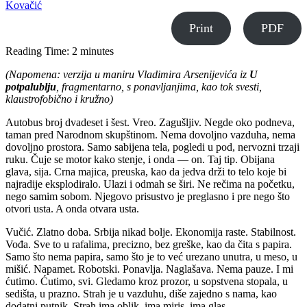
Kovačić
Print
PDF
Reading Time:
2
minutes
(Napomena: verzija u maniru Vladimira Arsenijevića iz
U
potpalublju
, fragmentarno, s ponavljanjima, kao tok svesti,
klaustrofobično i kružno)
Autobus broj dvadeset i šest. Vreo. Zagušljiv. Negde oko podneva,
taman pred Narodnom skupštinom. Nema dovoljno vazduha, nema
dovoljno prostora. Samo sabijena tela, pogledi u pod, nervozni trzaji
ruku. Čuje se motor kako stenje, i onda — on. Taj tip. Obijana
glava, sija. Crna majica, preuska, kao da jedva drži to telo koje bi
najradije eksplodiralo. Ulazi i odmah se širi. Ne rečima na početku,
nego samim sobom. Njegovo prisustvo je preglasno i pre nego što
otvori usta. A onda otvara usta.
Vučić. Zlatno doba. Srbija nikad bolje. Ekonomija raste. Stabilnost.
Vođa. Sve to u rafalima, precizno, bez greške, kao da čita s papira.
Samo što nema papira, samo što je to već urezano unutra, u meso, u
mišić. Napamet. Robotski. Ponavlja. Naglašava. Nema pauze. I mi
ćutimo. Ćutimo, svi. Gledamo kroz prozor, u sopstvena stopala, u
sedišta, u prazno. Strah je u vazduhu, diše zajedno s nama, kao
dodatni putnik. Strah ima oblik, ima miris, ima glas.