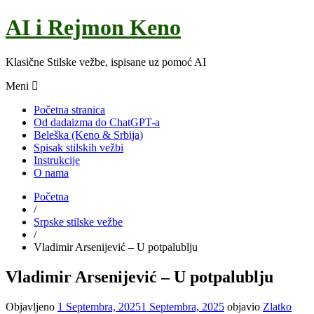
AI i Rejmon Keno
Klasične Stilske vežbe, ispisane uz pomoć AI
Meni
Početna stranica
Od dadaizma do ChatGPT-a
Beleška (Keno & Srbija)
Spisak stilskih vežbi
Instrukcije
O nama
Početna
/
Srpske stilske vežbe
/
Vladimir Arsenijević – U potpalublju
Vladimir Arsenijević – U potpalublju
Objavljeno
1 Septembra, 2025
1 Septembra, 2025
objavio
Zlatko