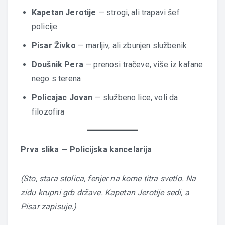
Kapetan Jerotije
— strogi, ali trapavi šef
policije
Pisar Živko
— marljiv, ali zbunjen službenik
Doušnik Pera
— prenosi tračeve, više iz kafane
nego s terena
Policajac Jovan
— službeno lice, voli da
filozofira
Prva slika — Policijska kancelarija
(Sto, stara stolica, fenjer na kome titra svetlo. Na
zidu krupni grb države. Kapetan Jerotije sedi, a
Pisar zapisuje.)