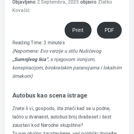
Objavljeno
2 Septembra, 2025
objavio
Zlatko
Kovačić
Print
PDF
Reading Time:
3
minutes
(Napomena: Evo verzije u stilu Nušićevog
„Sumnjivog lica“
, s njegovom ironijom,
konspiracijom, birokratskim paranojama i lokalnim
šmekom)
Autobus kao scena istrage
Znate li vi, gospodo, šta znači kad se u podne,
tačno u dvanaest, autobus broj dvadeset i šest
zaustavi kod Narodne skupštine?
To nije obično zaustavljanje, već politički događaj