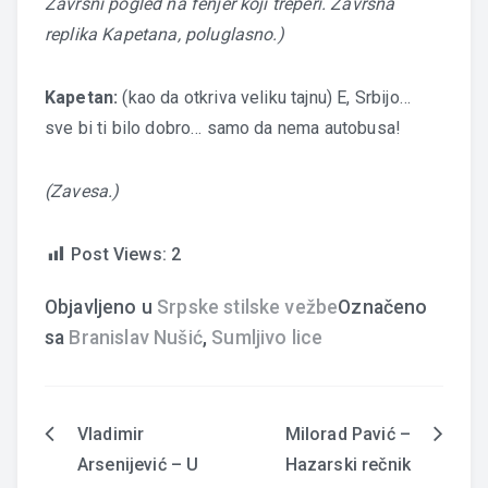
Završni pogled na fenjer koji treperi. Završna
replika Kapetana, poluglasno.)
Kapetan:
(kao da otkriva veliku tajnu) E, Srbijo…
sve bi ti bilo dobro… samo da nema autobusa!
(Zavesa.)
Post Views:
2
Objavljeno u
Srpske stilske vežbe
Označeno
sa
Branislav Nušić
,
Sumljivo lice
Vladimir
Milorad Pavić –
Navigacija
Arsenijević – U
Hazarski rečnik
članaka