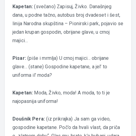
Kapetan:
(svečano) Zapisuj, Živko. Današnjeg
dana, u podne tačno, autobus broj dvadeset i šest,
linija Narodna skupština – Pionirski park, pojavio se
jedan krupan gospodin, obrijane glave, u crnoj
majici…
Pisar:
(piše i mrmlja) U crnoj majici… obrijane
glave… (stane) Gospodine kapetane, a jel’ to
uniforma il’ moda?
Kapetan:
Moda, Živko, moda! A moda, to ti je
najopasnija uniforma!
Doušnik Pera:
(iz prikrajka) Ja sam ga video,
gospodine kapetane. Poč’o da hvali vlast, da priča
o „zlatnom dobu“. Glas mu, brate, k’o bubanj, udara,