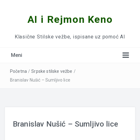
AI i Rejmon Keno
Klasične Stilske vežbe, ispisane uz pomoć AI
Meni
Početna
/
Srpske stilske vežbe
/
Branislav Nušić – Sumljivo lice
Branislav Nušić – Sumljivo lice