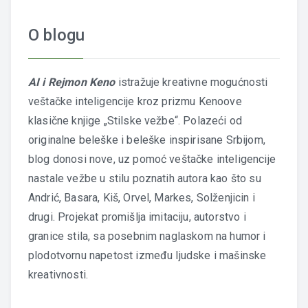
O blogu
AI i Rejmon Keno
istražuje kreativne mogućnosti
veštačke inteligencije kroz prizmu Kenoove
klasične knjige „Stilske vežbe“. Polazeći od
originalne beleške i beleške inspirisane Srbijom,
blog donosi nove, uz pomoć veštačke inteligencije
nastale vežbe u stilu poznatih autora kao što su
Andrić, Basara, Kiš, Orvel, Markes, Solženjicin i
drugi. Projekat promišlja imitaciju, autorstvo i
granice stila, sa posebnim naglaskom na humor i
plodotvornu napetost između ljudske i mašinske
kreativnosti.