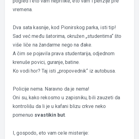
pogled i eto vam neprilike, eto vam i penzije pre
vremena.
Dva sata kasnije, kod Pionirskog parka, isti tip!
Sad već među šatorima, okružen „studentima“ što
više liče na žandarme nego na đake.
A čim se pojavila prava studentarija, odjednom
krenuše povici, guranje, batine.
Ko vodi hor? Taj isti „propovednik“ iz autobusa.
Policije nema. Naravno da je nema!
Oni su, kako rekosmo u zapisniku, bili zauzeti da
kontrolišu da li je u kafani blizu crkve neko
pomenuo
svastikin but
.
I, gospodo, eto vam cele misterije: