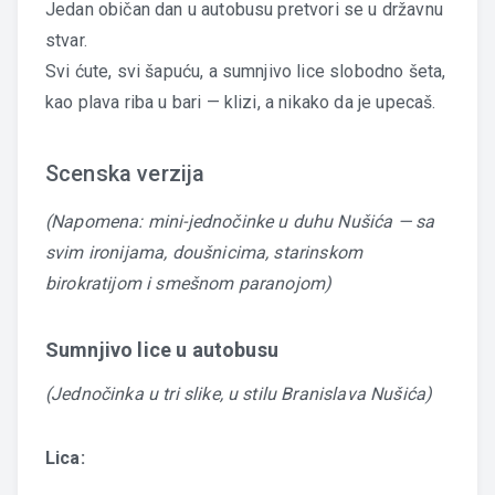
Jedan običan dan u autobusu pretvori se u državnu
stvar.
Svi ćute, svi šapuću, a sumnjivo lice slobodno šeta,
kao plava riba u bari — klizi, a nikako da je upecaš.
Scenska verzija
(Napomena: mini-jednočinke u duhu Nušića — sa
svim ironijama, doušnicima, starinskom
birokratijom i smešnom paranojom)
Sumnjivo lice u autobusu
(Jednočinka u tri slike, u stilu Branislava Nušića)
Lica: