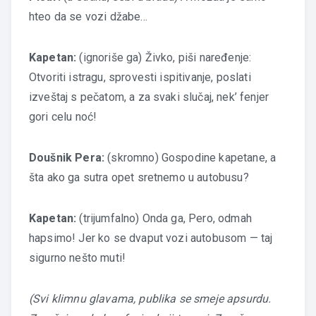
hteo da se vozi džabe…
Kapetan:
(ignoriše ga) Živko, piši naređenje:
Otvoriti istragu, sprovesti ispitivanje, poslati
izveštaj s pečatom, a za svaki slučaj, nek’ fenjer
gori celu noć!
Doušnik Pera:
(skromno) Gospodine kapetane, a
šta ako ga sutra opet sretnemo u autobusu?
Kapetan:
(trijumfalno) Onda ga, Pero, odmah
hapsimo! Jer ko se dvaput vozi autobusom — taj
sigurno nešto muti!
(Svi klimnu glavama, publika se smeje apsurdu.