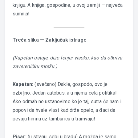
knjigu. A knjiga, gospodine, u ovoj zemlji — najveća
sumnja!
Treća slika — Zaključak istrage
(Kapetan ustaje, diže fenjer visoko, kao da otkriva
zavereničku mrežu.)
Kapetan:
(svečano) Dakle, gospodo, ovo je
ozbiljno. Jedan autobus, a u njemu cela politika!
Ako odmah ne ustanovimo ko je taj, sutra će nam i
popovi da hvale vlast kad drže opelo, a đaci da
pevaju himnu uz tamburicu u tramvaju!
Pisar:
(u stranu, sebi u bradu) A možda je samo