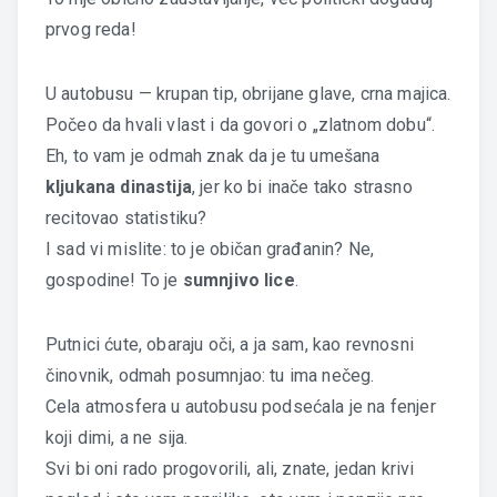
prvog reda!
U autobusu — krupan tip, obrijane glave, crna majica.
Počeo da hvali vlast i da govori o „zlatnom dobu“.
Eh, to vam je odmah znak da je tu umešana
kljukana dinastija
, jer ko bi inače tako strasno
recitovao statistiku?
I sad vi mislite: to je običan građanin? Ne,
gospodine! To je
sumnjivo lice
.
Putnici ćute, obaraju oči, a ja sam, kao revnosni
činovnik, odmah posumnjao: tu ima nečeg.
Cela atmosfera u autobusu podsećala je na fenjer
koji dimi, a ne sija.
Svi bi oni rado progovorili, ali, znate, jedan krivi