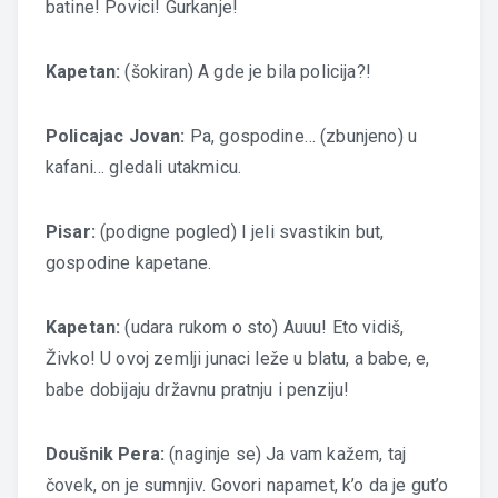
batine! Povici! Gurkanje!
Kapetan:
(šokiran) A gde je bila policija?!
Policajac Jovan:
Pa, gospodine… (zbunjeno) u
kafani… gledali utakmicu.
Pisar:
(podigne pogled) I jeli svastikin but,
gospodine kapetane.
Kapetan:
(udara rukom o sto) Auuu! Eto vidiš,
Živko! U ovoj zemlji junaci leže u blatu, a babe, e,
babe dobijaju državnu pratnju i penziju!
Doušnik Pera:
(naginje se) Ja vam kažem, taj
čovek, on je sumnjiv. Govori napamet, k’o da je gut’o