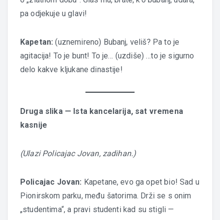
pa odjekuje u glavi!
Kapetan:
(uznemireno) Bubanj, veliš? Pa to je
agitacija! To je bunt! To je… (uzdiše) …to je sigurno
delo kakve kljukane dinastije!
Druga slika — Ista kancelarija, sat vremena
kasnije
(Ulazi Policajac Jovan, zadihan.)
Policajac Jovan:
Kapetane, evo ga opet bio! Sad u
Pionirskom parku, među šatorima. Drži se s onim
„studentima“, a pravi studenti kad su stigli —