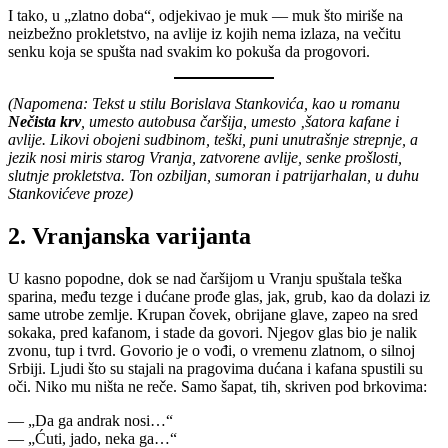
I tako, u „zlatno doba“, odjekivao je muk — muk što miriše na
neizbežno prokletstvo, na avlije iz kojih nema izlaza, na večitu
senku koja se spušta nad svakim ko pokuša da progovori.
(Napomena: Tekst u stilu Borislava Stankovića, kao u romanu
Nečista krv
, u
mesto autobusa čaršija, umesto ‚šatora kafane i
avlije. Likovi obojeni sudbinom, teški, puni unutrašnje strepnje, a
jezik nosi miris starog Vranja, zatvorene avlije, senke prošlosti,
slutnje prokletstva. Ton ozbiljan, sumoran i patrijarhalan, u duhu
Stankovićeve proze
)
2. Vranjanska varijanta
U kasno popodne, dok se nad čaršijom u Vranju spuštala teška
sparina, među tezge i dućane prođe glas, jak, grub, kao da dolazi iz
same utrobe zemlje. Krupan čovek, obrijane glave, zapeo na sred
sokaka, pred kafanom, i stade da govori. Njegov glas bio je nalik
zvonu, tup i tvrd. Govorio je o vođi, o vremenu zlatnom, o silnoj
Srbiji. Ljudi što su stajali na pragovima dućana i kafana spustili su
oči. Niko mu ništa ne reče. Samo šapat, tih, skriven pod brkovima:
— „Da ga andrak nosi…“
— „Ćuti, jado, neka ga…“