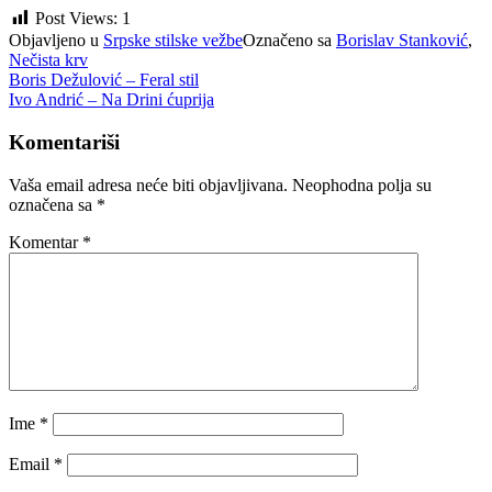
Post Views:
1
Objavljeno u
Srpske stilske vežbe
Označeno sa
Borislav Stanković
,
Nečista krv
Navigacija
Boris Dežulović – Feral stil
Ivo Andrić – Na Drini ćuprija
članaka
Komentariši
Vaša email adresa neće biti objavljivana.
Neophodna polja su
označena sa
*
Komentar
*
Ime
*
Email
*