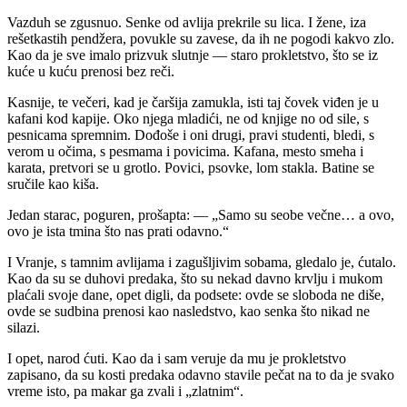
Vazduh se zgusnuo. Senke od avlija prekrile su lica. I žene, iza
rešetkastih pendžera, povukle su zavese, da ih ne pogodi kakvo zlo.
Kao da je sve imalo prizvuk slutnje — staro prokletstvo, što se iz
kuće u kuću prenosi bez reči.
Kasnije, te večeri, kad je čaršija zamukla, isti taj čovek viđen je u
kafani kod kapije. Oko njega mladići, ne od knjige no od sile, s
pesnicama spremnim. Dođoše i oni drugi, pravi studenti, bledi, s
verom u očima, s pesmama i povicima. Kafana, mesto smeha i
karata, pretvori se u grotlo. Povici, psovke, lom stakla. Batine se
sručile kao kiša.
Jedan starac, poguren, prošapta: — „Samo su seobe večne… a ovo,
ovo je ista tmina što nas prati odavno.“
I Vranje, s tamnim avlijama i zagušljivim sobama, gledalo je, ćutalo.
Kao da su se duhovi predaka, što su nekad davno krvlju i mukom
plaćali svoje dane, opet digli, da podsete: ovde se sloboda ne diše,
ovde se sudbina prenosi kao nasledstvo, kao senka što nikad ne
silazi.
I opet, narod ćuti. Kao da i sam veruje da mu je prokletstvo
zapisano, da su kosti predaka odavno stavile pečat na to da je svako
vreme isto, pa makar ga zvali i „zlatnim“.