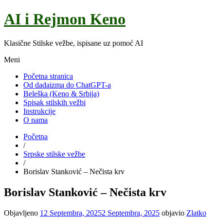
AI i Rejmon Keno
Klasične Stilske vežbe, ispisane uz pomoć AI
Meni
Početna stranica
Od dadaizma do ChatGPT-a
Beleška (Keno & Srbija)
Spisak stilskih vežbi
Instrukcije
O nama
Početna
/
Srpske stilske vežbe
/
Borislav Stanković – Nečista krv
Borislav Stanković – Nečista krv
Objavljeno
12 Septembra, 2025
2 Septembra, 2025
objavio
Zlatko