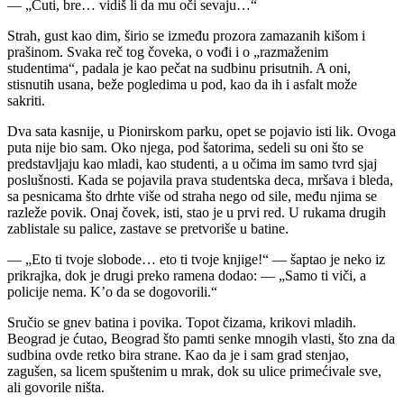
— „Ćuti, bre… vidiš li da mu oči sevaju…“
Strah, gust kao dim, širio se između prozora zamazanih kišom i
prašinom. Svaka reč tog čoveka, o vođi i o „razmaženim
studentima“, padala je kao pečat na sudbinu prisutnih. A oni,
stisnutih usana, beže pogledima u pod, kao da ih i asfalt može
sakriti.
Dva sata kasnije, u Pionirskom parku, opet se pojavio isti lik. Ovoga
puta nije bio sam. Oko njega, pod šatorima, sedeli su oni što se
predstavljaju kao mladi, kao studenti, a u očima im samo tvrd sjaj
poslušnosti. Kada se pojavila prava studentska deca, mršava i bleda,
sa pesnicama što drhte više od straha nego od sile, među njima se
razleže povik. Onaj čovek, isti, stao je u prvi red. U rukama drugih
zablistale su palice, zastave se pretvoriše u batine.
— „Eto ti tvoje slobode… eto ti tvoje knjige!“ — šaptao je neko iz
prikrajka, dok je drugi preko ramena dodao: — „Samo ti viči, a
policije nema. K’o da se dogovorili.“
Sručio se gnev batina i povika. Topot čizama, krikovi mladih.
Beograd je ćutao, Beograd što pamti senke mnogih vlasti, što zna da
sudbina ovde retko bira strane. Kao da je i sam grad stenjao,
zagušen, sa licem spuštenim u mrak, dok su ulice primećivale sve,
ali govorile ništa.