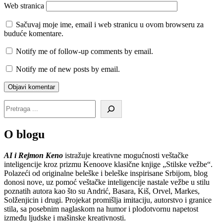
Web stranica
Sačuvaj moje ime, email i web stranicu u ovom browseru za
buduće komentare.
Notify me of follow-up comments by email.
Notify me of new posts by email.
O blogu
AI i Rejmon Keno
istražuje kreativne mogućnosti veštačke
inteligencije kroz prizmu Kenoove klasične knjige „Stilske vežbe“.
Polazeći od originalne beleške i beleške inspirisane Srbijom, blog
donosi nove, uz pomoć veštačke inteligencije nastale vežbe u stilu
poznatih autora kao što su Andrić, Basara, Kiš, Orvel, Markes,
Solženjicin i drugi. Projekat promišlja imitaciju, autorstvo i granice
stila, sa posebnim naglaskom na humor i plodotvornu napetost
između ljudske i mašinske kreativnosti.