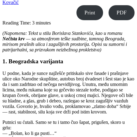
Kovačić
Print
PDF
Reading Time:
3
minutes
(Napomena: Tekst u stilu Borislava Stankovića, kao u romanu
Nečista krv
— sa atmosferom teške sudbine, tamnog Beograda,
mirisom prašnih ulica i zagušljivih prostorija. Opisi su sumorni i
patrijarhalni, sa prizvukom neizbežnog prokletstva)
1. Beogradska varijanta
U podne, kada je sunce najžešće pritiskalo sive fasade i prašnjave
ulice oko Narodne skupštine, autobus broj dvadeset i šest stao je kao
da i sam zadrhtao od nečega nevidljivog. Unutra, među umornim
licima, među rukama koje su grčevito stezale torbe, podigao se
krupan čovek, obrijane glave, u uskoj crnoj majici. Njegove oči bile
su hladne, a glas, grub i debeo, razlegao se kroz zagušljiv vazduh
vozila. Govorio je, hvalio vođu, proklamovao „zlatno doba“ Srbije
— rast, stabilnost, silu koja sve drži pod istim krovom.
Putnici su ćutali. Samo se tu i tamo čuo šapat, prigušen, skoro u
grlu:
— „Bolan, ko li ga pusti…“