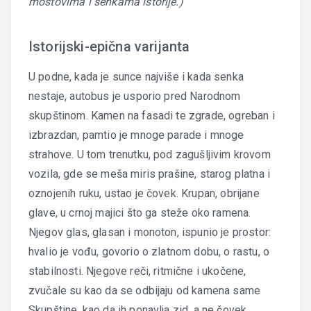
mostovima i senkama istorije.)
Istorijski-epična varijanta
U podne, kada je sunce najviše i kada senka
nestaje, autobus je usporio pred Narodnom
skupštinom. Kamen na fasadi te zgrade, ogreban i
izbrazdan, pamtio je mnoge parade i mnoge
strahove. U tom trenutku, pod zagušljivim krovom
vozila, gde se meša miris prašine, starog platna i
oznojenih ruku, ustao je čovek. Krupan, obrijane
glave, u crnoj majici što ga steže oko ramena.
Njegov glas, glasan i monoton, ispunio je prostor:
hvalio je vođu, govorio o zlatnom dobu, o rastu, o
stabilnosti. Njegove reči, ritmične i ukočene,
zvučale su kao da se odbijaju od kamena same
Skupštine, kao da ih ponavlja zid, a ne čovek.