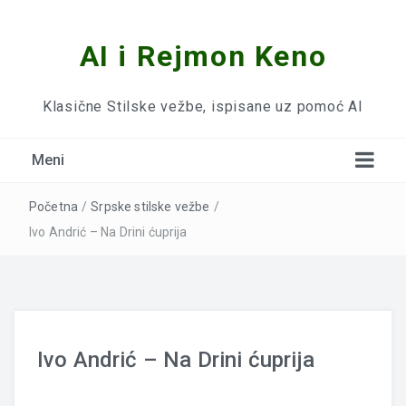
AI i Rejmon Keno
Klasične Stilske vežbe, ispisane uz pomoć AI
Meni
Početna
/
Srpske stilske vežbe
/
Ivo Andrić – Na Drini ćuprija
Ivo Andrić – Na Drini ćuprija