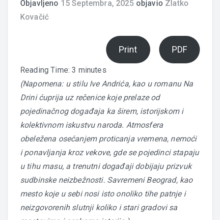
Objavljeno
15 Septembra, 2025
objavio
Zlatko
Kovačić
Print
PDF
Reading Time:
3
minutes
(Napomena: u stilu Ive Andrića, kao u romanu Na
Drini ćuprija uz rečenice koje prelaze od
pojedinačnog događaja ka širem, istorijskom i
kolektivnom iskustvu naroda. Atmosfera
obeležena osećanjem proticanja vremena, nemoći
i ponavljanja kroz vekove, gde se pojedinci stapaju
u tihu masu, a trenutni događaji dobijaju prizvuk
sudbinske neizbežnosti. Savremeni Beograd, kao
mesto koje u sebi nosi isto onoliko tihe patnje i
neizgovorenih slutnji koliko i stari gradovi sa