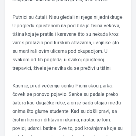
Putnici su ćutali. Nisu gledali ni njega ni jedni druge.
U pogledu spuštenom na pod bila je tišina vekova,
tišina koja je pratila i karavane što su nekada kroz
varoš prolazili pod turskim stražama, i vojnike što
su marširali ovim ulicama pod okupacijom. U
svakom od tih pogleda, u svakoj spuštenoj
trepavici, živela je navika da se preživi u tišini.
Kasnije, pred večernju senku Pionirskog parka,
čovek se ponovo pojavio. Senke su padale preko
šatora kao dugačke ruke, a on je sada stajao među
onima što glume studente. Kad su došli pravi, sa
čistim licima i drhtavim rukama, nastao je lom:
povici, udarci, batine. Sve to, pod krošnjama koje su