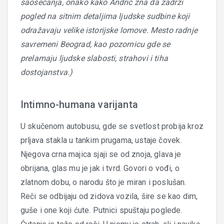
saosećanja, onako kako Andrić zna da zadrži
pogled na sitnim detaljima ljudske sudbine koji
odražavaju velike istorijske lomove. Mesto radnje
savremeni Beograd, kao pozornicu gde se
prelamaju ljudske slabosti, strahovi i tiha
dostojanstva.)
Intimno-humana varijanta
U skučenom autobusu, gde se svetlost probija kroz
prljava stakla u tankim prugama, ustaje čovek.
Njegova crna majica sjaji se od znoja, glava je
obrijana, glas mu je jak i tvrd. Govori o vođi, o
zlatnom dobu, o narodu što je miran i poslušan.
Reči se odbijaju od zidova vozila, šire se kao dim,
guše i one koji ćute. Putnici spuštaju poglede.