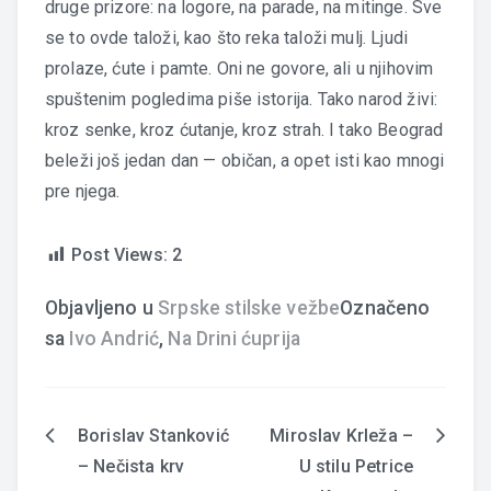
druge prizore: na logore, na parade, na mitinge. Sve
se to ovde taloži, kao što reka taloži mulj. Ljudi
prolaze, ćute i pamte. Oni ne govore, ali u njihovim
spuštenim pogledima piše istorija. Tako narod živi:
kroz senke, kroz ćutanje, kroz strah. I tako Beograd
beleži još jedan dan — običan, a opet isti kao mnogi
pre njega.
Post Views:
2
Objavljeno u
Srpske stilske vežbe
Označeno
sa
Ivo Andrić
,
Na Drini ćuprija
Borislav Stanković
Miroslav Krleža –
Navigacija
– Nečista krv
U stilu Petrice
članaka