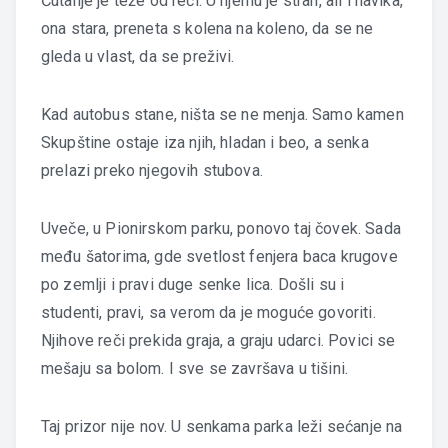
Ćutanje je teže od reči. U njemu je strah, ali i navika,
ona stara, preneta s kolena na koleno, da se ne
gleda u vlast, da se preživi.
Kad autobus stane, ništa se ne menja. Samo kamen
Skupštine ostaje iza njih, hladan i beo, a senka
prelazi preko njegovih stubova.
Uveče, u Pionirskom parku, ponovo taj čovek. Sada
među šatorima, gde svetlost fenjera baca krugove
po zemlji i pravi duge senke lica. Došli su i
studenti, pravi, sa verom da je moguće govoriti.
Njihove reči prekida graja, a graju udarci. Povici se
mešaju sa bolom. I sve se završava u tišini.
Taj prizor nije nov. U senkama parka leži sećanje na