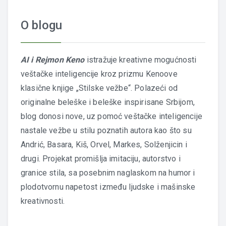
O blogu
AI i Rejmon Keno
istražuje kreativne mogućnosti
veštačke inteligencije kroz prizmu Kenoove
klasične knjige „Stilske vežbe“. Polazeći od
originalne beleške i beleške inspirisane Srbijom,
blog donosi nove, uz pomoć veštačke inteligencije
nastale vežbe u stilu poznatih autora kao što su
Andrić, Basara, Kiš, Orvel, Markes, Solženjicin i
drugi. Projekat promišlja imitaciju, autorstvo i
granice stila, sa posebnim naglaskom na humor i
plodotvornu napetost između ljudske i mašinske
kreativnosti.