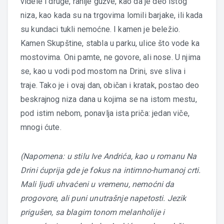
videle i druge, ranije gužve, kao da je deo istog
niza, kao kada su na trgovima lomili barjake, ili kada
su kundaci tukli nemoćne. I kamen je beležio.
Kamen Skupštine, stabla u parku, ulice što vode ka
mostovima. Oni pamte, ne govore, ali nose. U njima
se, kao u vodi pod mostom na Drini, sve sliva i
traje. Tako je i ovaj dan, običan i kratak, postao deo
beskrajnog niza dana u kojima se na istom mestu,
pod istim nebom, ponavlja ista priča: jedan viče,
mnogi ćute.
(Napomena: u stilu Ive Andrića, kao u romanu Na
Drini ćuprija gde je fokus na intimno-humanoj crti.
Mali ljudi uhvaćeni u vremenu, nemoćni da
progovore, ali puni unutrašnje napetosti. Jezik
prigušen, sa blagim tonom melanholije i