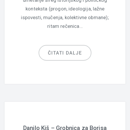
umetanje šireg istorijskog i političkog
konteksta (progon, ideologija, lažne
ispovesti, mučenja, kolektivne obmane);
ritam rečenica…
ČITATI DALJE
Danilo Kiš – Grobnica za Borisa