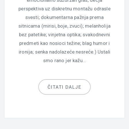
emocionalno suzdržan glas; dečja
perspektiva uz diskretnu montažu odrasle
svesti; dokumentarna pažnja prema
sitnicama (mirisi, boje, zvuci); melanholija
bez patetike; vinjetna optika; svakodnevni
predmeti kao nosioci težine; blag humor i
ironija; senka nadolazeće nesreće.) Ustali
smo rano jer kažu…
ČITATI DALJE