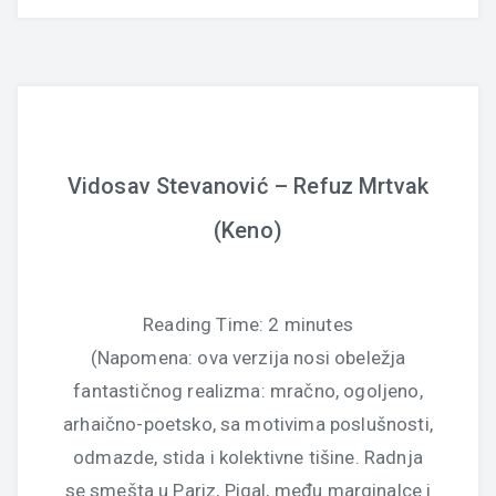
Vidosav Stevanović – Refuz Mrtvak
(Keno)
Reading Time:
2
minutes
(Napomena: ova verzija nosi obeležja
fantastičnog realizma: mračno, ogoljeno,
arhaično-poetsko, sa motivima poslušnosti,
odmazde, stida i kolektivne tišine. Radnja
se smešta u Pariz, Pigal, među marginalce i