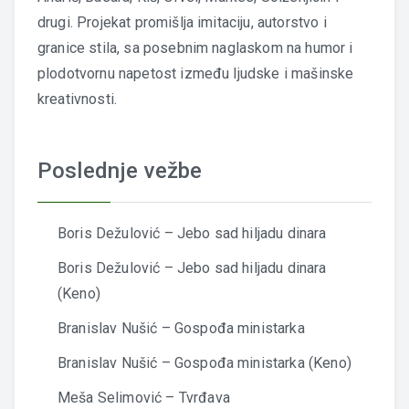
drugi. Projekat promišlja imitaciju, autorstvo i
granice stila, sa posebnim naglaskom na humor i
plodotvornu napetost između ljudske i mašinske
kreativnosti.
Poslednje vežbe
Boris Dežulović – Jebo sad hiljadu dinara
Boris Dežulović – Jebo sad hiljadu dinara
(Keno)
Branislav Nušić – Gospođa ministarka
Branislav Nušić – Gospođa ministarka (Keno)
Meša Selimović – Tvrđava