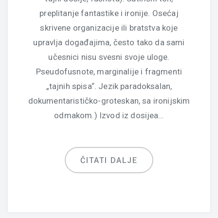
preplitanje fantastike i ironije. Osećaj
skrivene organizacije ili bratstva koje
upravlja događajima, često tako da sami
učesnici nisu svesni svoje uloge.
Pseudofusnote, marginalije i fragmenti
„tajnih spisa“. Jezik paradoksalan,
dokumentarističko-groteskan, sa ironijskim
odmakom.) Izvod iz dosijea…
ČITATI DALJE