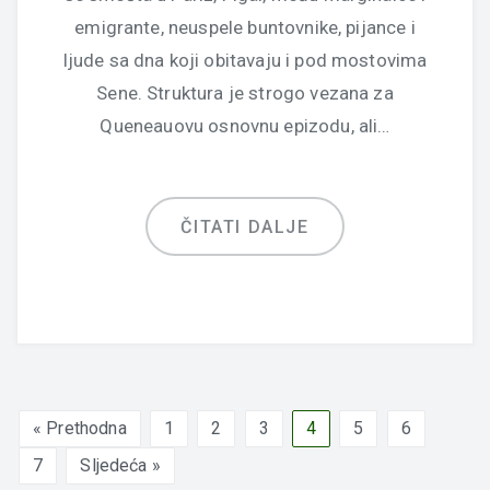
emigrante, neuspele buntovnike, pijance i
ljude sa dna koji obitavaju i pod mostovima
Sene. Struktura je strogo vezana za
Queneauovu osnovnu epizodu, ali…
ČITATI DALJE
« Prethodna
1
2
3
4
5
6
7
Sljedeća »