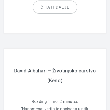
ČITATI DALJE
David Albahari – Životinjsko carstvo
(Keno)
Reading Time:
2
minutes
(Napomena: verija je napisana u stilu