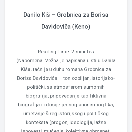
Danilo Kiš – Grobnica za Borisa
Davidoviča (Keno)
Reading Time:
2
minutes
(Napomena: Vežba je napisana u stilu Danila
Kiša, tačnije u duhu romana Grobnica za
Borisa Davidoviča – ton ozbiljan, istorijsko-
politički, sa atmosferom sumornih
biografija; pripovedanje kao fiktivna
biografija ili dosije jednog anonimnog lika;
umetanje šireg istorijskog i političkog
konteksta (progon, ideologija, lažne
ispovesti, mučenja, kolektivne obmane);