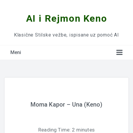
AI i Rejmon Keno
Klasične Stilske vežbe, ispisane uz pomoć AI
Meni
Moma Kapor – Una (Keno)
Reading Time:
2
minutes