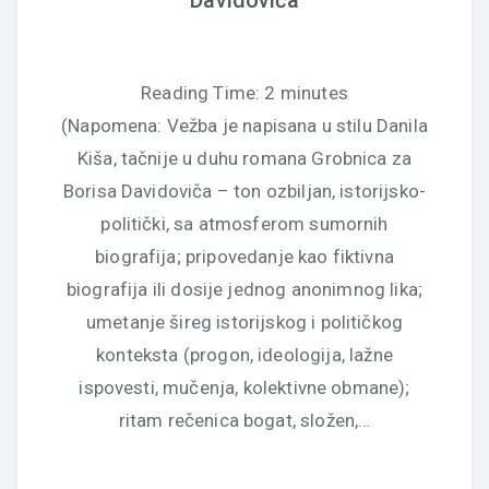
Davidoviča
Reading Time:
2
minutes
(Napomena: Vežba je napisana u stilu Danila
Kiša, tačnije u duhu romana Grobnica za
Borisa Davidoviča – ton ozbiljan, istorijsko-
politički, sa atmosferom sumornih
biografija; pripovedanje kao fiktivna
biografija ili dosije jednog anonimnog lika;
umetanje šireg istorijskog i političkog
konteksta (progon, ideologija, lažne
ispovesti, mučenja, kolektivne obmane);
ritam rečenica bogat, složen,…