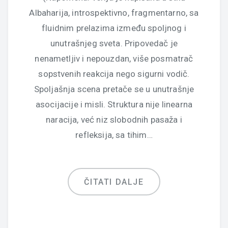
Albaharija, introspektivno, fragmentarno, sa
fluidnim prelazima između spoljnog i
unutrašnjeg sveta. Pripovedač je
nenametljiv i nepouzdan, više posmatrač
sopstvenih reakcija nego sigurni vodič.
Spoljašnja scena pretače se u unutrašnje
asocijacije i misli. Struktura nije linearna
naracija, već niz slobodnih pasaža i
refleksija, sa tihim…
ČITATI DALJE