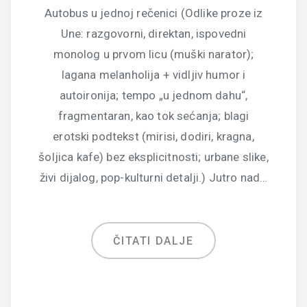
Autobus u jednoj rečenici (Odlike proze iz
Une: razgovorni, direktan, ispovedni
monolog u prvom licu (muški narator);
lagana melanholija + vidljiv humor i
autoironija; tempo „u jednom dahu“,
fragmentaran, kao tok sećanja; blagi
erotski podtekst (mirisi, dodiri, kragna,
šoljica kafe) bez eksplicitnosti; urbane slike,
živi dijalog, pop-kulturni detalji.) Jutro nad…
ČITATI DALJE