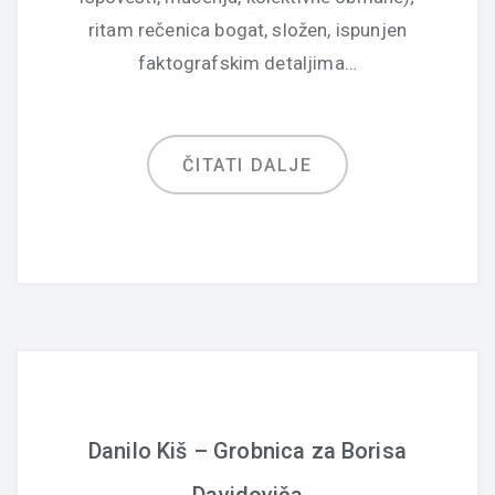
ritam rečenica bogat, složen, ispunjen
faktografskim detaljima…
ČITATI DALJE
Danilo Kiš – Grobnica za Borisa