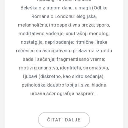
Beleška o zlatnom danu, u magli (Odlike
Romana o Londonu: elegijska,
melanholična, introspektivna proza; sporo,
meditativno vođenje; unutrašnji monolog,
nostalgija, nepripadanje; ritmične, lirske
rečenice sa asocijativnim prelazima između
sada i sećanja; fragmentisano vreme;
motivi izgnanstva, identiteta, siromaštva,
ljubavi (diskretno, kao sidro sećanja);
psihološka klaustrofobija i siva, hladna
urbana scenografija naspram…
ČITATI DALJE