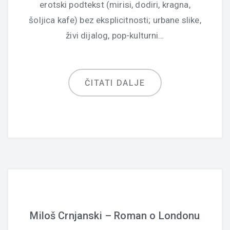
erotski podtekst (mirisi, dodiri, kragna,
šoljica kafe) bez eksplicitnosti; urbane slike,
živi dijalog, pop-kulturni…
ČITATI DALJE
Miloš Crnjanski – Roman o Londonu