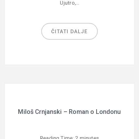
Ujutro,…
ČITATI DALJE
Miloš Crnjanski – Roman o Londonu
Reading Time:
2
minutes