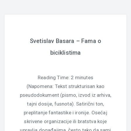
Svetislav Basara – Fama o
biciklistima
Reading Time:
2
minutes
(Napomena: Tekst strukturisan kao
pseudodokument (pismo, izvod iz arhiva,
tajni dosije, fusnota). Satirični ton,
preplitanje fantastike i ironije. Osećaj
skrivene organizacije ili bratstva koje
upravlja događajima, često tako da sami