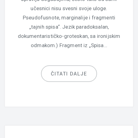
učesnici nisu svesni svoje uloge.
Pseudofusnote, marginalije i fragmenti
„tajnih spisa“. Jezik paradoksalan,
dokumentarističko-groteskan, sa ironijskim
odmakom.) Fragment iz „Spisa…
ČITATI DALJE