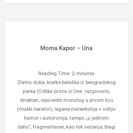
Moma Kapor – Una
Reading Time:
2
minutes
Zlatno doba, kratka beleška iz beogradskog
parka (Odlike proze iz Une: razgovorni,
direktan, ispovedni monolog u prvom licu
(muški narator); lagana melanholija + vidljiv
humor i autoironija; tempo „u jednom
dahu“, fragmentaran, kao tok sećanja; blagi