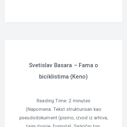
Svetislav Basara – Fama o
biciklistima (Keno)
Reading Time:
2
minutes
(Napomena: Tekst strukturisan kao
pseudodokument (pismo, izvod iz arhiva,
tajni dosije, fusnota). Satirični ton,