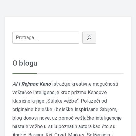
O blogu
AI i Rejmon Keno
istražuje kreativne mogućnosti
veštačke inteligencije kroz prizmu Kenoove
klasične knjige „Stilske vežbe“. Polazeći od
originalne beleške i beleške inspirisane Srbijom,
blog donosi nove, uz pomoć veštačke inteligencije
nastale vežbe u stilu poznatih autora kao što su
Andrić, Basara, Kiš, Orvel, Markes, Solženjicin i