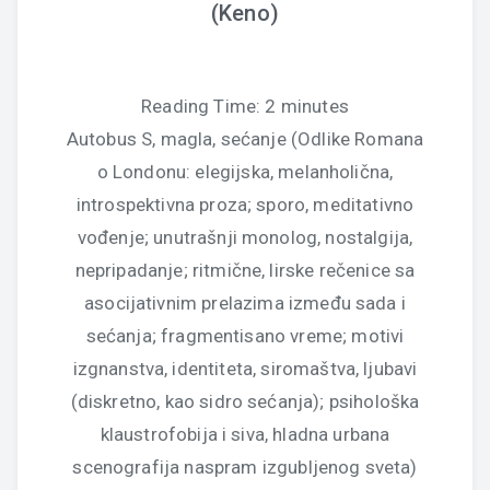
(Keno)
Reading Time:
2
minutes
Autobus S, magla, sećanje (Odlike Romana
o Londonu: elegijska, melanholična,
introspektivna proza; sporo, meditativno
vođenje; unutrašnji monolog, nostalgija,
nepripadanje; ritmične, lirske rečenice sa
asocijativnim prelazima između sada i
sećanja; fragmentisano vreme; motivi
izgnanstva, identiteta, siromaštva, ljubavi
(diskretno, kao sidro sećanja); psihološka
klaustrofobija i siva, hladna urbana
scenografija naspram izgubljenog sveta)