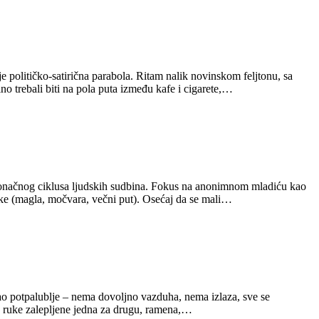
političko-satirična parabola. Ritam nalik novinskom feljtonu, sa
 trebali biti na pola puta između kafe i cigarete,…
skonačnog ciklusa ljudskih sudbina. Fokus na anonimnom mladiću kao
like (magla, močvara, večni put). Osećaj da se mali…
kao potpalublje – nema dovoljno vazduha, nema izlaza, sve se
a, ruke zalepljene jedna za drugu, ramena,…