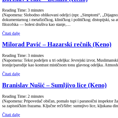
Reading Time:
3
minutes
(Napomena: Slobodno oblikovani odeljci (npr. „Simptomi“, „Dijagnoza
dokumentarnog i metafizičkog, kliničkog i političkog; distopijski, sa a
filozofska — bolest društva kao stanje,…
Čitati dalje
Milorad Pavić – Hazarski rečnik (Keno)
Reading Time:
3
minutes
(Napomena: Tekst podeljen u tri odeljka: Jevrejski izvor, Muslimanski
ironije/parodije kao kontrast mističnom tonu glavnog odeljka. Atmos
Čitati dalje
Branislav Nušić – Sumljivo lice (Keno)
Reading Time:
2
minutes
(Napomena: Pripovedač običan, pomalo tupi i paranoični inspektor žand
sa zapisničkim frazama. Ključne reči/šifre: sumnjivo lice, kljukana d
Čitati dalje