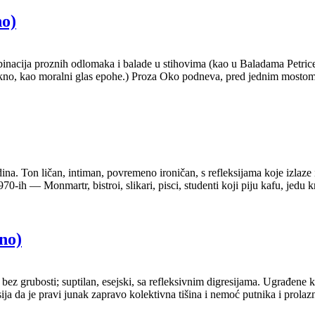
no)
binacija proznih odlomaka i balade u stihovima (kao u Baladama Petric
eskno, kao moralni glas epohe.) Proza Oko podneva, pred jednim mosto
na. Ton ličan, intiman, povremeno ironičan, s refleksijama koje izlaze 
ih — Monmartr, bistroi, slikari, pisci, studenti koji piju kafu, jedu kr
no)
bez grubosti; suptilan, esejski, sa refleksivnim digresijama. Ugrađene 
sija da je pravi junak zapravo kolektivna tišina i nemoć putnika i prola