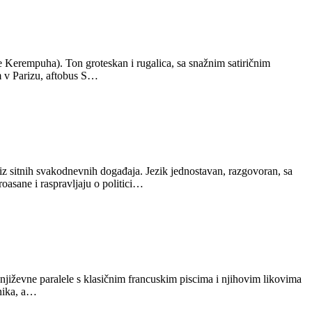
e Kerempuha). Ton groteskan i rugalica, sa snažnim satiričnim
m v Parizu, aftobus S…
iz sitnih svakodnevnih događaja. Jezik jednostavan, razgovoran, sa
oasane i raspravljaju o politici…
književne paralele s klasičnim francuskim piscima i njihovim likovima
znika, a…