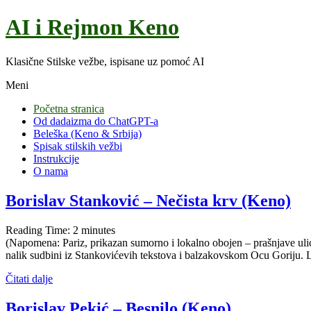
AI i Rejmon Keno
Klasične Stilske vežbe, ispisane uz pomoć AI
Meni
Početna stranica
Od dadaizma do ChatGPT-a
Beleška (Keno & Srbija)
Spisak stilskih vežbi
Instrukcije
O nama
Borislav Stanković – Nečista krv (Keno)
Reading Time:
2
minutes
(Napomena: Pariz, prikazan sumorno i lokalno obojen – prašnjave ulice, 
nalik sudbini iz Stankovićevih tekstova i balzakovskom Ocu Goriju. Li
Čitati dalje
Borislav Pekić – Besnilo (Keno)