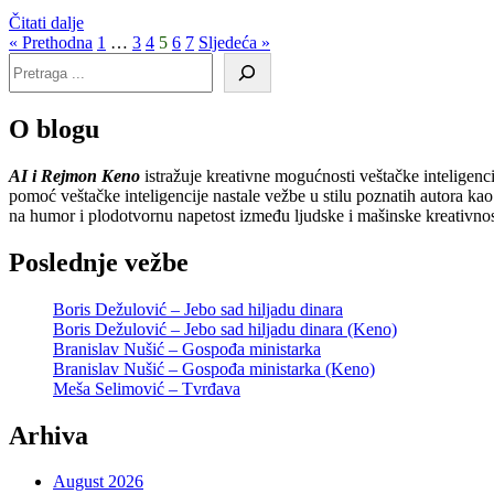
Čitati dalje
« Prethodna
1
…
3
4
5
6
7
Sljedeća »
O blogu
AI i Rejmon Keno
istražuje kreativne mogućnosti veštačke inteligenc
pomoć veštačke inteligencije nastale vežbe u stilu poznatih autora kao 
na humor i plodotvornu napetost između ljudske i mašinske kreativnos
Poslednje vežbe
Boris Dežulović – Jebo sad hiljadu dinara
Boris Dežulović – Jebo sad hiljadu dinara (Keno)
Branislav Nušić – Gospođa ministarka
Branislav Nušić – Gospođa ministarka (Keno)
Meša Selimović – Tvrđava
Arhiva
August 2026