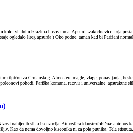
m kolokvijalnim izrazima i psovkama. Apsurd svakodnevice koja postaje 
je ogledalo šireg apsurda.) Oko podne, taman kad bi Parižani normalno
ukturu tipičnu za Crnjanskog. Atmosfera magle, vlage, ponavljanja, be
apoleonovi pohodi, Pariška komuna, ratovi) i univerzalne, apstraktne s
o)
izovi nabijenih slika i senzacija. Atmosfera klaustrofobična: autobus 
ušljiv. Kao da nema dovoljno kiseonika ni za pola putnika. Tela stisnut