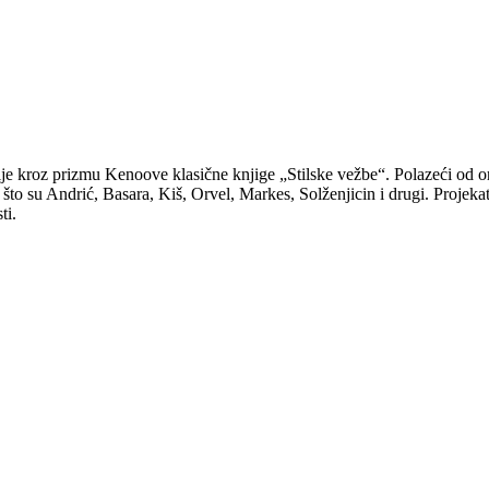
ije kroz prizmu Kenoove klasične knjige „Stilske vežbe“. Polazeći od or
što su Andrić, Basara, Kiš, Orvel, Markes, Solženjicin i drugi. Projekat
ti.