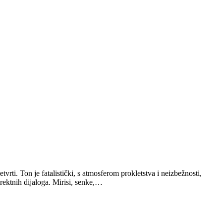
rti. Ton je fatalistički, s atmosferom prokletstva i neizbežnosti,
rektnih dijaloga. Mirisi, senke,…