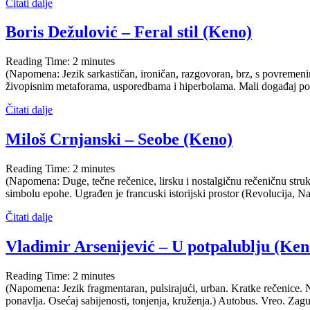
Čitati dalje
Boris Dežulović – Feral stil (Keno)
Reading Time:
2
minutes
(Napomena: Jezik sarkastičan, ironičan, razgovoran, brz, s povremeni
živopisnim metaforama, usporedbama i hiperbolama. Mali događaj posta
Čitati dalje
Miloš Crnjanski – Seobe (Keno)
Reading Time:
2
minutes
(Napomena: Duge, tečne rečenice, lirsku i nostalgičnu rečeničnu str
simbolu epohe. Ugrađen je francuski istorijski prostor (Revolucija, N
Čitati dalje
Vladimir Arsenijević – U potpalublju (Ken
Reading Time:
2
minutes
(Napomena: Jezik fragmentaran, pulsirajući, urban. Kratke rečenice. N
ponavlja. Osećaj sabijenosti, tonjenja, kruženja.) Autobus. Vreo. Zag