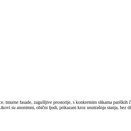
tmurne fasade, zagušljive prostorije, s konkretnim slikama pariških četv
kovi su anonimni, obični ljudi, prikazani kroz unutrašnja stanja, bez di