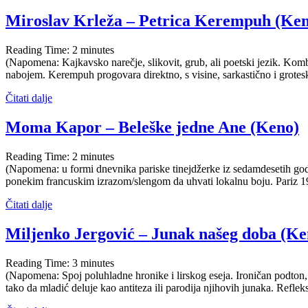
Miroslav Krleža – Petrica Kerempuh (Ke
Reading Time:
2
minutes
(Napomena: Kajkavsko narečje, slikovit, grub, ali poetski jezik. Kom
nabojem. Kerempuh progovara direktno, s visine, sarkastično i grot
Čitati dalje
Moma Kapor – Beleške jedne Ane (Keno)
Reading Time:
2
minutes
(Napomena: u formi dnevnika pariske tinejdžerke iz sedamdesetih godi
ponekim francuskim izrazom/slengom da uhvati lokalnu boju. Pariz 1970-
Čitati dalje
Miljenko Jergović – Junak našeg doba (Ke
Reading Time:
3
minutes
(Napomena: Spoj poluhladne hronike i lirskog eseja. Ironičan podton, 
tako da mladić deluje kao antiteza ili parodija njihovih junaka. Reflek