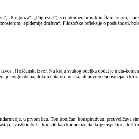
“, „Prognoza“, „Digresije“), sa dokumentarno-kliničkim tonom, isprepl
tmosferom „epidemije društva“. Filozofske refleksije o poslušnosti, boles
 izvor i Hrišćanski izvor. Na kraju svakog odeljka dodat je meta-koment
fera je enigmatična, dokumentarno-mitska, ali povremeno ismejana kroz
armerije, u prvom licu. Ton ironičan, konspirativan, preuveličava sitni
inastija, svastikin but – koristiti kao kodne oznake koje inspektor „de