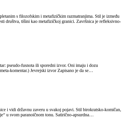
etanim s filozofskim i metafizičkim razmatranjima. Stil je između
ti društva, tišini kao metafizičkoj granici. Završnica je refleksivno-
ar: pseudo-fusnota ili sporedni izvor. Oni imaju i dozu
 meta-komentar.) Jevrejski izvor Zapisano je da se…
ce i vidi državnu zaveru u svakoj pojavi. Stil birokratsko-komičan,
šifruje“ u svom paranoičnom tonu. Satirično-apsurdna…