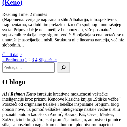
(Keno)
Reading Time:
2
minutes
(Napomena: verija je napisana u stilu Albaharija, introspektivno,
fragmentarno, sa fluidnim prelazima između spoljnog i unutrašnjeg
sveta. Pripovedač je nenametljiv i nepouzdan, više posmatrač
sopstvenih reakcija nego sigurni vodič. Spoljašnja scena pretače se u
unutrašnje asocijacije i misli. Struktura nije linearna naracija, već niz
slobodnih…
Čitati dalje
« Prethodna
1
2
3
4
Sljedeća »
O blogu
AI i Rejmon Keno
istražuje kreativne mogućnosti veštačke
inteligencije kroz prizmu Kenoove klasične knjige „Stilske vežbe“.
Polazeći od originalne beleške i beleške inspirisane Srbijom, blog
donosi nove, uz pomoć veštačke inteligencije nastale vežbe u stilu
poznatih autora kao što su Andrić, Basara, Kiš, Orvel, Markes,
Solženjicin i drugi. Projekat promišlja imitaciju, autorstvo i granice
stila, sa posebnim naglaskom na humor i plodotvornu napetost