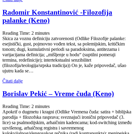
Radomir Konstantinović -Filozofija
palanke (Keno)
Reading Time:
2
minutes
Skica za voznu definiciju zatvorenosti (Odlike Filozofije palanke:
esejistički, gust, pojmovno vođen tekst, sa polemijskim, kritičkim
tonom; dugi, kumulativni periodi sa paradoksima, antitezama i
varijacijama definicija; „mišljenje u hodu“ (suptilni pomeraji
termina, redefinicije); intertekstualni senzibilitet
(filozofija/teologija/srpska tradicija)) On je, kaže pripovedač, ušao
ujutru kada se…
Čitati dalje
Borislav Pekić – Vreme čuda (Keno)
Reading Time:
2
minutes
Apokrif o dugmetu i kragni (Odlike Vremena čuda: satira + biblijska
parodija + filozofska rasprava; sveznajući ironični pripovedač (3.
lice) sa psalmodijskim, arhaičnim kadencama; kod-switching između
uzvišenog, arhaičnog registra i savremenog
kolokvijalnog/slengovskog rečnika (radi kontrapunkta); menipejska