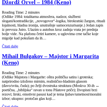
Džordž Orvel – 1984 (Keno)
Reading Time:
2
minutes
(Odlike 1984: totalitarna atmosfera, nadzor, službeni
slogani/kontradikcije, „novogovor“-logika, birokratski žargon, rituali
lojalnosti, hladna ironija, unutrašnje samocenzurisanje.) Jedan zapis
iz prevoza Jutro. Ulazim u autobus kroz zadnja vrata jer prednja
bolje vide. Na plafonu četiri kamere, u uglovima crne tačke koje
migolje kad pokušam da ih…
Čitati dalje
Mihail Bulgakov – Majstor i Margarita
(Keno)
Reading Time:
2
minutes
(Odlike Majstora i Margarite: oštra politička satira i groteska;
natprirodno izloženo mirnim, realistično-hladnim glasom
(đavo/svita, čuda); po želji dvostruka struktura (Moskva 30-ih ↔
poetična, „biblijska“ ravan u tonu Pilatove priče); živopisni brzi
rezovi; lirski, emotivni pasusi kad je tema ljubav/umetnost/moralni
izbor; ukupno: protočan glas koji…
Čitati dalje