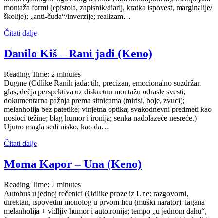
montaža formi (epistola, zapisnik/diarij, kratka ispovest, marginalije/
školije); „anti-čuda“/inverzije; realizam…
Čitati dalje
Danilo Kiš – Rani jadi (Keno)
Reading Time:
2
minutes
Dugme (Odlike Ranih jada: tih, precizan, emocionalno suzdržan
glas; dečja perspektiva uz diskretnu montažu odrasle svesti;
dokumentarna pažnja prema sitnicama (mirisi, boje, zvuci);
melanholija bez patetike; vinjetna optika; svakodnevni predmeti kao
nosioci težine; blag humor i ironija; senka nadolazeće nesreće.)
Ujutro magla sedi nisko, kao da…
Čitati dalje
Moma Kapor – Una (Keno)
Reading Time:
2
minutes
Autobus u jednoj rečenici (Odlike proze iz Une: razgovorni,
direktan, ispovedni monolog u prvom licu (muški narator); lagana
melanholija + vidljiv humor i autoironija; tempo „u jednom dahu“,