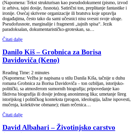
(Napomena: Tekst strukturisan kao pseudodokument (pismo, izvod
iz arhiva, tajni dosije, fusnota). Satirični ton, preplitanje fantastike i
ironije. Osećaj skrivene organizacije ili bratstva koje upravlja
događajima, često tako da sami učesnici nisu svesni svoje uloge.
Pseudofusnote, marginalije i fragmenti „tajnih spisa“. Jezik
paradoksalan, dokumentarističko-groteskan, sa…
Čitati dalje
Danilo Kiš – Grobnica za Borisa
Davidoviča (Keno)
Reading Time:
2
minutes
(Napomena: Vežba je napisana u stilu Danila Kiša, tačnije u duhu
romana Grobnica za Borisa Davidoviča – ton ozbiljan, istorijsko-
politički, sa atmosferom sumornih biografija; pripovedanje kao
fiktivna biografija ili dosije jednog anonimnog lika; umetanje šireg
istorijskog i političkog konteksta (progon, ideologija, lažne ispovesti,
mučenja, kolektivne obmane); ritam rečenica…
Čitati dalje
David Albahari – Životinjsko carstvo