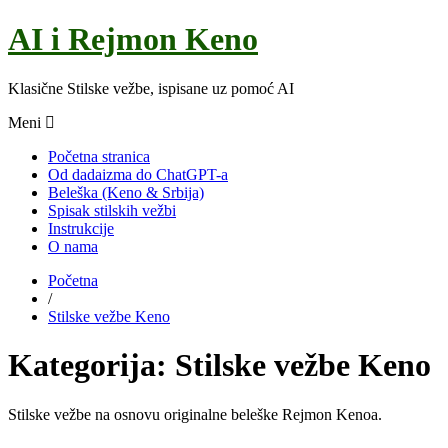
AI i Rejmon Keno
Klasične Stilske vežbe, ispisane uz pomoć AI
Meni
Početna stranica
Od dadaizma do ChatGPT-a
Beleška (Keno & Srbija)
Spisak stilskih vežbi
Instrukcije
O nama
Početna
/
Stilske vežbe Keno
Kategorija:
Stilske vežbe Keno
Stilske vežbe na osnovu originalne beleške Rejmon Kenoa.