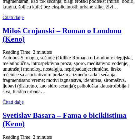
fragmentaran, kao tok sećanja; blagi erotski podtekst (mirisi, dodiri,
kragna, šoljica kafe) bez eksplicitnosti; urbane slike, živi…
Čitati dalje
Miloš Crnjanski – Roman o Londonu
(Keno)
Reading Time:
2
minutes
Autobus S, magla, sećanje (Odlike Romana o Londonu: elegijska,
melanholična, introspektivna proza; sporo, meditativno vođenje;
unutrašnji monolog, nostalgija, nepripadanje; ritmične, lirske
rečenice sa asocijativnim prelazima između sada i sećanja;
fragmentisano vreme; motivi izgnanstva, identiteta, siromaštva,
ljubavi (diskretno, kao sidro sećanja); psihološka klaustrofobija i
siva, hladna urbana…
Čitati dalje
Svetislav Basara – Fama o biciklistima
(Keno)
Reading Time:
2
minutes